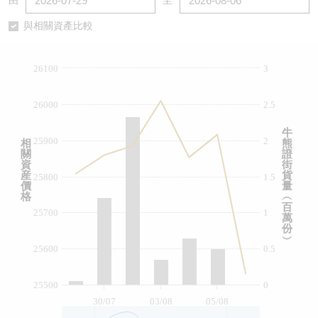
由
至
認股證/牛熊證日誌
牛熊證到期結算價查詢
中資ETFs溢價比較
與相關資產比較
認股證文件及公告
牛熊證分析儀
AH 股價對照
26100
3
認股證文件及公告 (瑞信)
牛熊證速算機
即市板塊表現
26000
2.5
牛熊證文件及公告
ADR
牛
25900
2
相
熊
關
證
牛熊證文件及公告 (瑞信)
收市競價變化
資
街
産
貨
25800
1.5
價
量
格
︵
百
25700
1
萬
份
︶
25600
0.5
25500
0
30/07
03/08
05/08