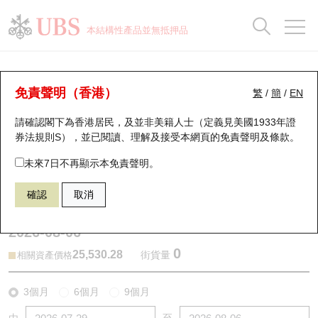
正股資料及市場統計
認股證分析儀
牛熊證分析儀
輪證市場統計
港股通資金流
瑞銀輪證教室
認股證
牛熊證
本結構性產品並無抵押品
認股證搜尋
表現
圖搜牛熊
表現
十大成交
港股通資金流
十大成交
瑞銀輪證教室
牛熊證分析儀
瑞銀認股證一覽
街貨統計
街貨統計
十大升幅/跌幅
正股分析儀
持股比重
每月輪證大市專題
牛熊全景快搜
免責聲明（香港）
繁
/
簡
/
EN
表現
街貨統計
比較
請確認閣下為香港居民，及並非美籍人士（定義見美國1933年證
新發行瑞銀認股證
比較
牛熊證搜尋
比較
十大認股證成交分佈
二十大活躍股份
顯示所有持股比重
輪證專欄
券法規則S），並已閱讀、理解及接受本網頁的
免責聲明及條款
。
即將到期認股證
牛熊證街貨分佈圖
十天股證佔大市成交
恒指成份股
講座及教育短片
67440 瑞銀
牛證
未來7日不再顯示本免責聲明。
HSI 恒生指數
確認
取消
認股證到期結算價查詢
正股牛熊證列表
資金流
國指成份股
認股證投資者教育
2026-08-06
認股證分析儀
新發行瑞銀牛熊證
街貨統計
科指成份股
牛熊證投資者教育
0
25,530.28
街貨量
相關資產價格
認股證速算機
已收回牛熊證剩餘價值
三十大平均引伸波幅
相關資產沽空
認股證牛熊證常問問題
3個月
6個月
9個月
引伸波幅比較圖
即將到期牛熊證
業績及經濟日曆