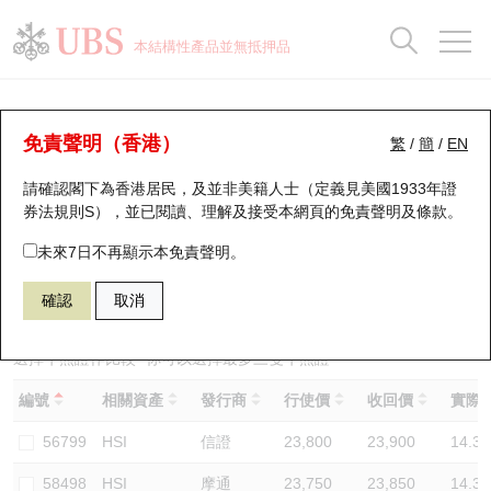
正股資料及市場統計
認股證分析儀
牛熊證分析儀
輪證市場統計
港股通資金流
瑞銀輪證教室
認股證
牛熊證
本結構性產品並無抵押品
認股證搜尋
表現
圖搜牛熊
表現
十大成交
港股通資金流
十大成交
瑞銀輪證教室
牛熊證分析儀
瑞銀認股證一覽
街貨統計
街貨統計
十大升幅/跌幅
正股分析儀
持股比重
每月輪證大市專題
牛熊全景快搜
免責聲明（香港）
繁
/
簡
/
EN
表現
街貨統計
比較
請確認閣下為香港居民，及並非美籍人士（定義見美國1933年證
新發行瑞銀認股證
比較
牛熊證搜尋
比較
十大認股證成交分佈
二十大活躍股份
顯示所有持股比重
輪證專欄
券法規則S），並已閱讀、理解及接受本網頁的
免責聲明及條款
。
即將到期認股證
牛熊證街貨分佈圖
十天股證佔大市成交
恒指成份股
講座及教育短片
67440 瑞銀
牛證
未來7日不再顯示本免責聲明。
HSI 恒生指數
確認
取消
認股證到期結算價查詢
正股牛熊證列表
資金流
國指成份股
認股證投資者教育
認股證分析儀
新發行瑞銀牛熊證
街貨統計
科指成份股
牛熊證投資者教育
選擇牛熊證作比較 *你可以選擇最多
三
隻牛熊證
編號
相關資產
發行商
行使價
收回價
實際槓
認股證速算機
已收回牛熊證剩餘價值
三十大平均引伸波幅
相關資產沽空
認股證牛熊證常問問題
56799
HSI
信證
23,800
23,900
14.3
引伸波幅比較圖
即將到期牛熊證
業績及經濟日曆
58498
HSI
摩通
23,750
23,850
14.3