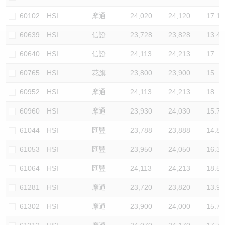
認股證/牛熊證日誌
牛熊證到期結算價查詢
中資ETFs溢價比較
60102
HSI
摩通
24,020
24,120
17.1
60639
HSI
信證
23,728
23,828
13.4
認股證文件及公告
牛熊證分析儀
AH 股價對照
60640
HSI
信證
24,113
24,213
17
認股證文件及公告 (瑞信)
牛熊證速算機
即市板塊表現
60765
HSI
花旗
23,800
23,900
15
牛熊證文件及公告
ADR
60952
HSI
摩通
24,113
24,213
18
60960
HSI
摩通
23,930
24,030
15.7
牛熊證文件及公告 (瑞信)
收市競價變化
61044
HSI
匯豐
23,788
23,888
14.8
61053
HSI
匯豐
23,950
24,050
16.3
61064
HSI
匯豐
24,113
24,213
18.5
61281
HSI
摩通
23,720
23,820
13.9
61302
HSI
摩通
23,900
24,000
15.7