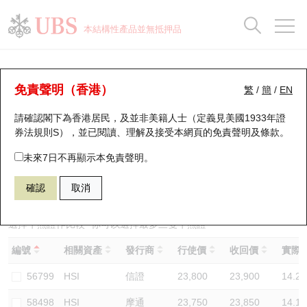
正股資料及市場統計
認股證分析儀
牛熊證分析儀
輪證市場統計
港股通資金流
瑞銀輪證教室
認股證
牛熊證
本結構性產品並無抵押品
認股證搜尋
表現
圖搜牛熊
表現
十大成交
港股通資金流
十大成交
瑞銀輪證教室
牛熊證分析儀
瑞銀認股證一覽
街貨統計
街貨統計
十大升幅/跌幅
正股分析儀
持股比重
每月輪證大市專題
牛熊全景快搜
免責聲明（香港）
繁
/
簡
/
EN
表現
街貨統計
比較
請確認閣下為香港居民，及並非美籍人士（定義見美國1933年證
新發行瑞銀認股證
比較
牛熊證搜尋
比較
十大認股證成交分佈
二十大活躍股份
顯示所有持股比重
輪證專欄
券法規則S），並已閱讀、理解及接受本網頁的
免責聲明及條款
。
即將到期認股證
牛熊證街貨分佈圖
十天股證佔大市成交
恒指成份股
講座及教育短片
67440 瑞銀
牛證
未來7日不再顯示本免責聲明。
HSI 恒生指數
確認
取消
認股證到期結算價查詢
正股牛熊證列表
資金流
國指成份股
認股證投資者教育
認股證分析儀
新發行瑞銀牛熊證
街貨統計
科指成份股
牛熊證投資者教育
選擇牛熊證作比較 *你可以選擇最多
三
隻牛熊證
編號
相關資產
發行商
行使價
收回價
實際槓
認股證速算機
已收回牛熊證剩餘價值
三十大平均引伸波幅
相關資產沽空
認股證牛熊證常問問題
56799
HSI
信證
23,800
23,900
14.2
引伸波幅比較圖
即將到期牛熊證
業績及經濟日曆
58498
HSI
摩通
23,750
23,850
14.1