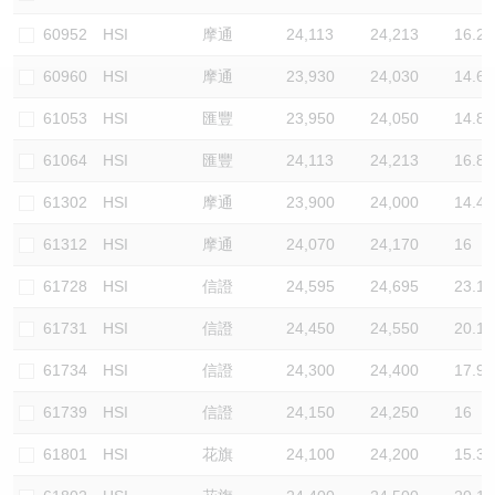
認股證/牛熊證日誌
牛熊證到期結算價查詢
中資ETFs溢價比較
60952
HSI
摩通
24,113
24,213
16.2
60960
HSI
摩通
23,930
24,030
14.6
認股證文件及公告
牛熊證分析儀
AH 股價對照
61053
HSI
匯豐
23,950
24,050
14.8
認股證文件及公告 (瑞信)
牛熊證速算機
即市板塊表現
61064
HSI
匯豐
24,113
24,213
16.8
牛熊證文件及公告
ADR
61302
HSI
摩通
23,900
24,000
14.4
61312
HSI
摩通
24,070
24,170
16
牛熊證文件及公告 (瑞信)
收市競價變化
61728
HSI
信證
24,595
24,695
23.1
61731
HSI
信證
24,450
24,550
20.1
61734
HSI
信證
24,300
24,400
17.9
61739
HSI
信證
24,150
24,250
16
61801
HSI
花旗
24,100
24,200
15.3