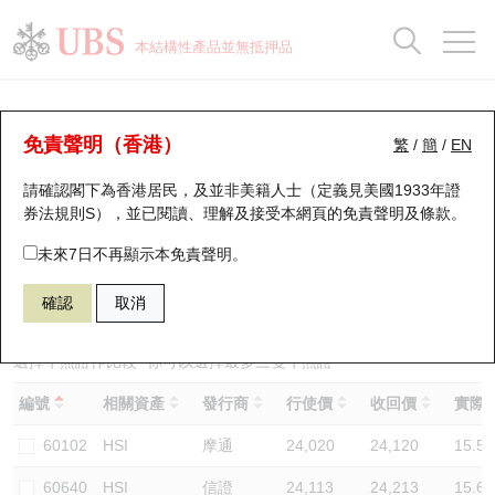
正股資料及市場統計
認股證分析儀
牛熊證分析儀
輪證市場統計
港股通資金流
瑞銀輪證教室
認股證
牛熊證
本結構性產品並無抵押品
認股證搜尋
表現
圖搜牛熊
表現
十大成交
港股通資金流
十大成交
瑞銀輪證教室
牛熊證分析儀
瑞銀認股證一覽
街貨統計
街貨統計
十大升幅/跌幅
正股分析儀
持股比重
每月輪證大市專題
牛熊全景快搜
免責聲明（香港）
繁
/
簡
/
EN
表現
街貨統計
比較
請確認閣下為香港居民，及並非美籍人士（定義見美國1933年證
新發行瑞銀認股證
比較
牛熊證搜尋
比較
十大認股證成交分佈
二十大活躍股份
顯示所有持股比重
輪證專欄
券法規則S），並已閱讀、理解及接受本網頁的
免責聲明及條款
。
即將到期認股證
牛熊證街貨分佈圖
十天股證佔大市成交
恒指成份股
講座及教育短片
67438 瑞銀
牛證
未來7日不再顯示本免責聲明。
HSI 恒生指數
確認
取消
認股證到期結算價查詢
正股牛熊證列表
資金流
國指成份股
認股證投資者教育
認股證分析儀
新發行瑞銀牛熊證
街貨統計
科指成份股
牛熊證投資者教育
選擇牛熊證作比較 *你可以選擇最多
三
隻牛熊證
編號
相關資產
發行商
行使價
收回價
實際槓
認股證速算機
已收回牛熊證剩餘價值
三十大平均引伸波幅
相關資產沽空
認股證牛熊證常問問題
60102
HSI
摩通
24,020
24,120
15.5
引伸波幅比較圖
即將到期牛熊證
業績及經濟日曆
60640
HSI
信證
24,113
24,213
15.6