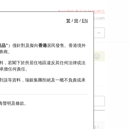
本結構性產品並無抵押品
+852 2971 6668
ol-hkwarrants@ubs.com
繁
/
簡
/
EN
產品”
）僅針對及擬向
香港
居民發售。香港境外
券商。
料，若閣下於所居住地區違反其任何法律或法
承擔任何責任。
對該等資料，瑞銀集團拒絕及一概不負責或承
責聲明及條款
。
實際槓桿 (倍)
到期日 (年-月-日)