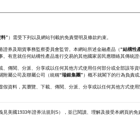
資料”
）需受下列以及網站刊載的免責聲明及條款約束。
正股資料及市場統計
瑞銀輪證教室
港證券及期貨事務監察委員會監管。本網站所述金融產品（
“結構性
事。有意就任何結構性產品進行交易的其他國家居民應聯絡其傳統證
載、傳閱、分派、分享或以任何其他方式使用任何部分或全部該等資
關附屬公司及聯屬公司（統稱
“瑞銀集團”
）概不就閣下的行為負責或
虛假資料，其瀏覽、下載、傳閱、分派、分享或以任何其他方式使用
見美國1933年證券法規則S），並已閱讀、理解及接受本網頁的
數
免
行商
行使價
收回價