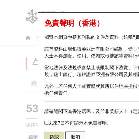
免責聲明（香港）
瀏覽本網頁包括其刊載的文件及資料（統稱
“
認股證
牛熊證
美股指數產品
輪證市場統計
該等資料由瑞銀證券亞洲有限公司編制，受香
人士不得瀏覽、使用、依賴或根據該等資料行
牛熊證分析儀
當地法律及法規或會禁止或限制閣下瀏覽、下
規，瑞士銀行、瑞銀證券亞洲有限公司及其相
表現
街貨統計
比較
此外，若任何人士或實體就其所居住地區提供
擔任何責任。
53159 瑞銀
牛證
請確認閣下為香港居民，及並非美籍人士（定義
HSI 恒生指
未來7日不再顯示本免責聲明。
選擇牛熊證作比較 *你可以選擇最多
五
隻牛熊證
編號
確認
取消
相關資產
發