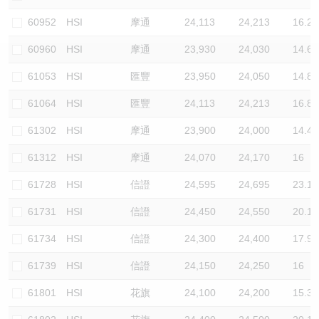
認股證/牛熊證日誌
牛熊證到期結算價查詢
中資ETFs溢價比較
60952
HSI
摩通
24,113
24,213
16.2
60960
HSI
摩通
23,930
24,030
14.6
認股證文件及公告
牛熊證分析儀
AH 股價對照
61053
HSI
匯豐
23,950
24,050
14.8
認股證文件及公告 (瑞信)
牛熊證速算機
即市板塊表現
61064
HSI
匯豐
24,113
24,213
16.8
牛熊證文件及公告
ADR
61302
HSI
摩通
23,900
24,000
14.4
61312
HSI
摩通
24,070
24,170
16
牛熊證文件及公告 (瑞信)
收市競價變化
61728
HSI
信證
24,595
24,695
23.1
61731
HSI
信證
24,450
24,550
20.1
61734
HSI
信證
24,300
24,400
17.9
61739
HSI
信證
24,150
24,250
16
61801
HSI
花旗
24,100
24,200
15.3