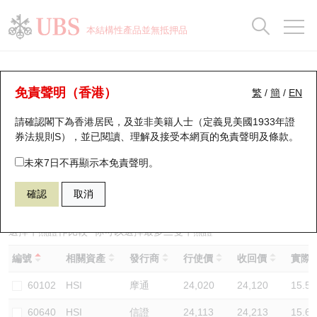
正股資料及市場統計
認股證分析儀
牛熊證分析儀
輪證市場統計
港股通資金流
瑞銀輪證教室
認股證
牛熊證
本結構性產品並無抵押品
認股證搜尋
表現
圖搜牛熊
表現
十大成交
港股通資金流
十大成交
瑞銀輪證教室
牛熊證分析儀
瑞銀認股證一覽
街貨統計
街貨統計
十大升幅/跌幅
正股分析儀
持股比重
每月輪證大市專題
牛熊全景快搜
免責聲明（香港）
繁
/
簡
/
EN
表現
街貨統計
比較
請確認閣下為香港居民，及並非美籍人士（定義見美國1933年證
新發行瑞銀認股證
比較
牛熊證搜尋
比較
十大認股證成交分佈
二十大活躍股份
顯示所有持股比重
輪證專欄
券法規則S），並已閱讀、理解及接受本網頁的
免責聲明及條款
。
即將到期認股證
牛熊證街貨分佈圖
十天股證佔大市成交
恒指成份股
講座及教育短片
67438 瑞銀
牛證
未來7日不再顯示本免責聲明。
HSI 恒生指數
確認
取消
認股證到期結算價查詢
正股牛熊證列表
資金流
國指成份股
認股證投資者教育
認股證分析儀
新發行瑞銀牛熊證
街貨統計
科指成份股
牛熊證投資者教育
選擇牛熊證作比較 *你可以選擇最多
三
隻牛熊證
編號
相關資產
發行商
行使價
收回價
實際槓
認股證速算機
已收回牛熊證剩餘價值
三十大平均引伸波幅
相關資產沽空
認股證牛熊證常問問題
60102
HSI
摩通
24,020
24,120
15.5
引伸波幅比較圖
即將到期牛熊證
業績及經濟日曆
60640
HSI
信證
24,113
24,213
15.6