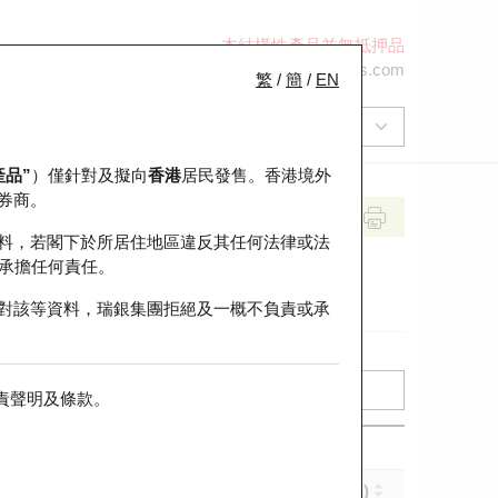
本結構性產品並無抵押品
+852 2971 6668
ol-hkwarrants@ubs.com
繁
/
簡
/
EN
產品”
）僅針對及擬向
香港
居民發售。香港境外
券商。
料，若閣下於所居住地區違反其任何法律或法
承擔任何責任。
對該等資料，瑞銀集團拒絕及一概不負責或承
責聲明及條款
。
實際槓桿 (倍)
到期日 (年-月-日)