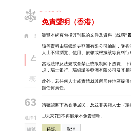
免責聲明（香港）
瀏覽本網頁包括其刊載的文件及資料（統稱
“
認股證
牛熊證
美股指數產品
輪證市場統計
該等資料由瑞銀證券亞洲有限公司編制，受香
人士不得瀏覽、使用、依賴或根據該等資料行
牛熊證分析儀
當地法律及法規或會禁止或限制閣下瀏覽、下
規，瑞士銀行、瑞銀證券亞洲有限公司及其相
表現
街貨統計
比較
此外，若任何人士或實體就其所居住地區提供
擔任何責任。
63442 瑞銀
熊證
請確認閣下為香港居民，及並非美籍人士（定義
HSI 恒生指
未來7日不再顯示本免責聲明。
選擇牛熊證作比較 *你可以選擇最多
五
隻牛熊證
編號
確認
取消
相關資產
發