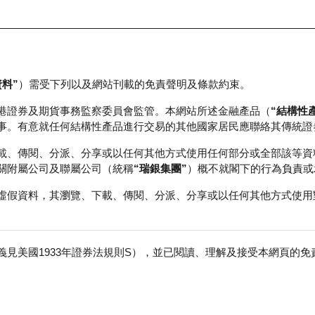
資料”
）需受下列以及網站刊載的免責聲明及條款約束。
正股資料及市場統計
瑞銀輪證教室
港證券及期貨事務監察委員會監管。本網站所述金融產品（
“結構性
事。有意就任何結構性產品進行交易的其他國家居民應聯絡其傳統證
載、傳閱、分派、分享或以任何其他方式使用任何部分或全部該等資
關附屬公司及聯屬公司（統稱
“瑞銀集團”
）概不就閣下的行為負責或
虛假資料，其瀏覽、下載、傳閱、分派、分享或以任何其他方式使用
見美國1933年證券法規則S），並已閱讀、理解及接受本網頁的
數
免
行商
行使價
收回價