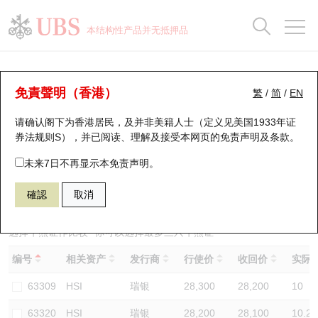
正股数据及市场统计
认股证分析仪
牛熊证分析仪
轮证市场统计
港股通资金流
瑞银轮证教室
认股证
牛熊证
本结构性产品并无抵押品
认股证搜寻
表现
图搜牛熊
表现
十大成交
港股通资金流
十大成交
瑞银轮证教室
牛熊证分析仪
瑞银认股证一览
街货统计
街货统计
十大升幅/跌幅
正股分析仪
持股比重
每月轮证大市专题
牛熊全景快搜
免責聲明（香港）
繁
/
简
/
EN
表现
街货统计
比较
请确认阁下为香港居民，及并非美籍人士（定义见美国1933年证
新发行瑞银认股证
比较
牛熊证搜寻
比较
十大认股证成交分布
二十大活跃股份
显示所有持股比重
轮证专栏
券法规则S），并已阅读、理解及接受本网页的
免责声明及条款
。
即将到期认股证
牛熊证街货分布图
十天股证占大市成交
恒指成份股
讲座及教育短片
63442 瑞银
熊证
未来7日不再显示本免责声明。
HSI 恒生指数
確認
取消
认股证到期结算价查找
正股牛熊证列表
资金流
国指成份股
认股证投资者教育
认股证分析仪
新发行瑞银牛熊证
街货统计
科指成份股
牛熊证投资者教育
选择牛熊证作比较 *你可以选择最多
三
只牛熊证
编号
相关资产
发行商
行使价
收回价
实际杠
认股证速算机
已收回牛熊证剩余价值
三十大平均引伸波幅
相关资产沽空
认股证牛熊证常问问题
63309
HSI
瑞银
28,300
28,200
10
引伸波幅比较图
即将到期牛熊证
业绩及经济日历
63320
HSI
瑞银
28,200
28,100
10.2