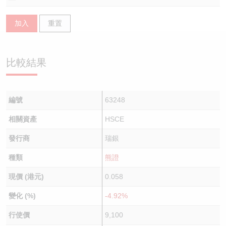
認股證/牛熊證日誌
牛熊證到期結算價查詢
中資ETFs溢價比較
加入
重置
認股證文件及公告
牛熊證分析儀
AH 股價對照
比較結果
認股證文件及公告 (瑞信)
牛熊證速算機
即市板塊表現
牛熊證文件及公告
ADR
編號
63248
牛熊證文件及公告 (瑞信)
收市競價變化
相關資產
HSCE
發行商
瑞銀
種類
熊證
現價 (港元)
0.058
變化 (%)
-4.92%
行使價
9,100