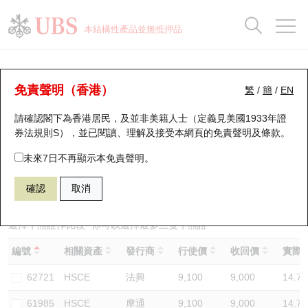
正股資料及市場統計
認股證分析儀
牛熊證分析儀
輪證市場統計
港股通資金流
瑞銀輪證教室
認股證
牛熊證
本結構性產品並無抵押品
認股證搜尋
表現
圖搜牛熊
表現
十大成交
港股通資金流
十大成交
瑞銀輪證教室
牛熊證分析儀
瑞銀認股證一覽
街貨統計
街貨統計
十大升幅/跌幅
正股分析儀
持股比重
每月輪證大市專題
牛熊全景快搜
免責聲明（香港）
繁
/
簡
/
EN
表現
街貨統計
比較
請確認閣下為香港居民，及並非美籍人士（定義見美國1933年證
新發行瑞銀認股證
比較
牛熊證搜尋
比較
十大認股證成交分佈
二十大活躍股份
顯示所有持股比重
輪證專欄
券法規則S），並已閱讀、理解及接受本網頁的
免責聲明及條款
。
即將到期認股證
牛熊證街貨分佈圖
十天股證佔大市成交
恒指成份股
講座及教育短片
63248 瑞銀
熊證
未來7日不再顯示本免責聲明。
HSCE 國企指數
確認
取消
認股證到期結算價查詢
正股牛熊證列表
資金流
國指成份股
認股證投資者教育
認股證分析儀
新發行瑞銀牛熊證
街貨統計
科指成份股
牛熊證投資者教育
選擇牛熊證作比較 *你可以選擇最多
三
隻牛熊證
編號
相關資產
發行商
行使價
收回價
實際槓
認股證速算機
已收回牛熊證剩餘價值
三十大平均引伸波幅
相關資產沽空
認股證牛熊證常問問題
62721
HSCE
法興
9,100
9,000
14.7
引伸波幅比較圖
即將到期牛熊證
業績及經濟日曆
61985
HSCE
摩通
9,100
9,000
14.7