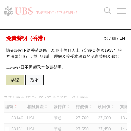
正股資料及市場統計
認股證分析儀
牛熊證分析儀
輪證市場統計
港股通資金流
瑞銀輪證教室
認股證
牛熊證
本結構性產品並無抵押品
認股證搜尋
表現
圖搜牛熊
表現
十大成交
港股通資金流
十大成交
瑞銀輪證教室
牛熊證分析儀
瑞銀認股證一覽
街貨統計
街貨統計
十大升幅/跌幅
正股分析儀
持股比重
每月輪證大市專題
牛熊全景快搜
免責聲明（香港）
繁
/
簡
/
EN
表現
街貨統計
比較
請確認閣下為香港居民，及並非美籍人士（定義見美國1933年證
新發行瑞銀認股證
比較
牛熊證搜尋
比較
十大認股證成交分佈
二十大活躍股份
顯示所有持股比重
輪證專欄
券法規則S），並已閱讀、理解及接受本網頁的
免責聲明及條款
。
即將到期認股證
牛熊證街貨分佈圖
十天股證佔大市成交
恒指成份股
講座及教育短片
62101 瑞銀
熊證
未來7日不再顯示本免責聲明。
HSI 恒生指數
確認
取消
認股證到期結算價查詢
正股牛熊證列表
資金流
國指成份股
認股證投資者教育
認股證分析儀
新發行瑞銀牛熊證
街貨統計
科指成份股
牛熊證投資者教育
選擇牛熊證作比較 *你可以選擇最多
三
隻牛熊證
編號
相關資產
發行商
行使價
收回價
實際槓
認股證速算機
已收回牛熊證剩餘價值
三十大平均引伸波幅
相關資產沽空
認股證牛熊證常問問題
53146
HSI
摩通
27,700
27,600
13.4
引伸波幅比較圖
即將到期牛熊證
業績及經濟日曆
53151
HSI
摩通
27,550
27,450
14.4