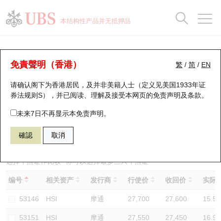
正股数据及市场统计
认股证分析仪
牛熊证分析仪
轮证市场统计
港股通资金流
瑞银轮证教室
认股证
牛熊证
本结构性产品并无抵押品
认股证搜寻
表现
图搜牛熊
表现
十大成交
港股通资金流
十大成交
瑞银轮证教室
牛熊证分析仪
瑞银认股证一览
街货统计
街货统计
十大升幅/跌幅
正股分析仪
持股比重
每月轮证大市专题
牛熊全景快搜
免責聲明（香港）
繁
/
简
/
EN
表现
街货统计
比较
请确认阁下为香港居民，及并非美籍人士（定义见美国1933年证
新发行瑞银认股证
比较
牛熊证搜寻
比较
十大认股证成交分布
二十大活跃股份
显示所有持股比重
轮证专栏
券法规则S），并已阅读、理解及接受本网页的
免责声明及条款
。
即将到期认股证
牛熊证街货分布图
十天股证占大市成交
恒指成份股
讲座及教育短片
62101 瑞银
熊证
未来7日不再显示本免责声明。
HSI 恒生指数
確認
取消
认股证到期结算价查找
正股牛熊证列表
资金流
国指成份股
认股证投资者教育
认股证分析仪
新发行瑞银牛熊证
街货统计
科指成份股
牛熊证投资者教育
选择牛熊证作比较 *你可以选择最多
三
只牛熊证
编号
相关资产
发行商
行使价
收回价
实际杠
认股证速算机
已收回牛熊证剩余价值
三十大平均引伸波幅
相关资产沽空
认股证牛熊证常问问题
53146
HSI
摩通
27,700
27,600
15.5
引伸波幅比较图
即将到期牛熊证
业绩及经济日历
53151
HSI
摩通
27,550
27,450
16.9