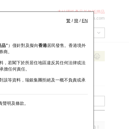
本結構性產品並無抵押品
+852 2971 6668
ol-hkwarrants@ubs.com
繁
/
簡
/
EN
產品”
）僅針對及擬向
香港
居民發售。香港境外
券商。
料，若閣下於所居住地區違反其任何法律或法
承擔任何責任。
對該等資料，瑞銀集團拒絕及一概不負責或承
責聲明及條款
。
實際槓桿 (倍)
到期日 (年-月-日)