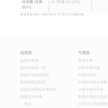
街貨量 (百萬
41.7百萬 (52.12%)
份/%)
最後更新時間:
2026-08-07 13:30
(15分鐘延遲)
認股證
牛熊證
認股證搜尋
圖搜牛熊
瑞銀認股證一覽
牛熊全景快搜
新發行瑞銀認股證
牛熊證搜尋
即將到期認股證
牛熊證街貨分佈圖
認股證到期結算價查詢
正股牛熊證列表
認股證分析儀
新發行瑞銀牛熊證
表現
已收回牛熊證剩餘