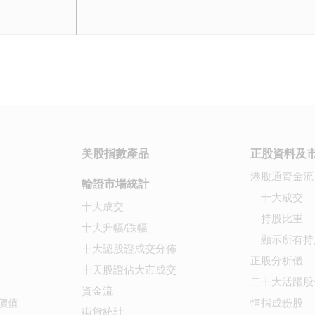
美股指數產品
正股資料及
港股通資金流
輪證市場統計
十大成交
十大成交
持股比重
十大升幅/跌幅
顯示所有持
十大認股證成交分佈
正股分析儀
十天股證佔大市成交
二十大活躍股
資金流
價值
恒指成份股
街貨統計