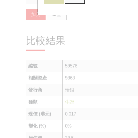
加入
重置
比較結果
編號
59576
相關資產
9868
發行商
瑞銀
種類
牛證
現價 (港元)
0.017
變化 (%)
0%
行使價
38.5