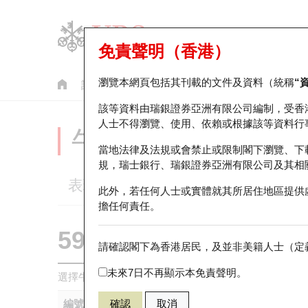
免責聲明（香港）
瀏覽本網頁包括其刊載的文件及資料（統稱
“
認股證
牛熊證
美股指數產品
輪證市場統計
該等資料由瑞銀證券亞洲有限公司編制，受香
人士不得瀏覽、使用、依賴或根據該等資料行
牛熊證分析儀
當地法律及法規或會禁止或限制閣下瀏覽、下
規，瑞士銀行、瑞銀證券亞洲有限公司及其相
表現
街貨統計
比較
此外，若任何人士或實體就其所居住地區提供
擔任何責任。
59576 瑞銀
牛證
請確認閣下為香港居民，及並非美籍人士（定義
9868 小鵬汽
未來7日不再顯示本免責聲明。
選擇牛熊證作比較 *你可以選擇最多
五
隻牛熊證
編號
確認
取消
相關資產
發