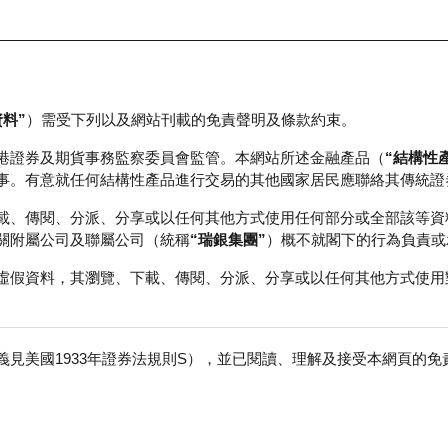
資料”
）需受下列以及網站刊載的免責聲明及條款約束。
正股資料及市場統計
瑞銀輪證教室
港證券及期貨事務監察委員會監管。本網站所述金融產品（
“結構性
事。有意就任何結構性產品進行交易的其他國家居民應聯絡其傳統證
載、傳閱、分派、分享或以任何其他方式使用任何部分或全部該等資
關附屬公司及聯屬公司（統稱
“瑞銀集團”
）概不就閣下的行為負責或
虛假資料，其瀏覽、下載、傳閱、分派、分享或以任何其他方式使用
見美國1933年證券法規則S），並已閱讀、理解及接受本網頁的
車
免
行商
行使價
收回價