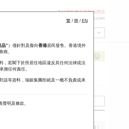
本結構性產品並無抵押品
+852 2971 6668
ol-hkwarrants@ubs.com
繁
/
簡
/
EN
產品”
）僅針對及擬向
香港
居民發售。香港境外
券商。
料，若閣下於所居住地區違反其任何法律或法
承擔任何責任。
對該等資料，瑞銀集團拒絕及一概不負責或承
責聲明及條款
。
實際槓桿 (倍)
到期日 (年-月-日)