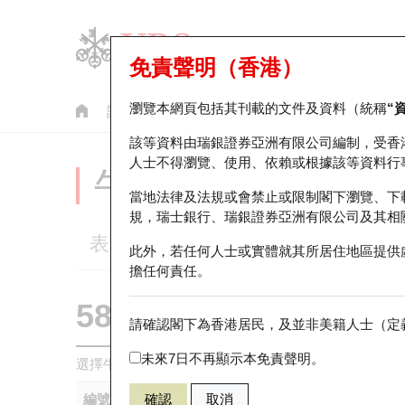
免責聲明（香港）
瀏覽本網頁包括其刊載的文件及資料（統稱
“
認股證
牛熊證
美股指數產品
輪證市場統計
該等資料由瑞銀證券亞洲有限公司編制，受香
人士不得瀏覽、使用、依賴或根據該等資料行
牛熊證分析儀
當地法律及法規或會禁止或限制閣下瀏覽、下
規，瑞士銀行、瑞銀證券亞洲有限公司及其相
表現
街貨統計
比較
此外，若任何人士或實體就其所居住地區提供
擔任何責任。
58874 瑞銀
熊證
請確認閣下為香港居民，及並非美籍人士（定義
HSI 恒生指
未來7日不再顯示本免責聲明。
選擇牛熊證作比較 *你可以選擇最多
五
隻牛熊證
編號
確認
取消
相關資產
發