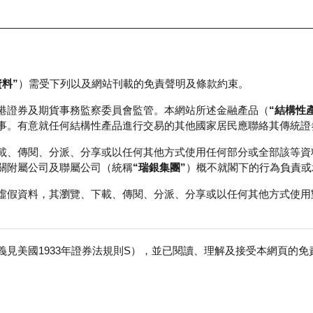
資料”
）需受下列以及網站刊載的免責聲明及條款約束。
正股資料及市場統計
瑞銀輪證教室
港證券及期貨事務監察委員會監管。本網站所述金融產品（
“結構性
事。有意就任何結構性產品進行交易的其他國家居民應聯絡其傳統證
載、傳閱、分派、分享或以任何其他方式使用任何部分或全部該等資
關附屬公司及聯屬公司（統稱
“瑞銀集團”
）概不就閣下的行為負責或
虛假資料，其瀏覽、下載、傳閱、分派、分享或以任何其他方式使用
見美國1933年證券法規則S），並已閱讀、理解及接受本網頁的
數
免
行商
行使價
收回價