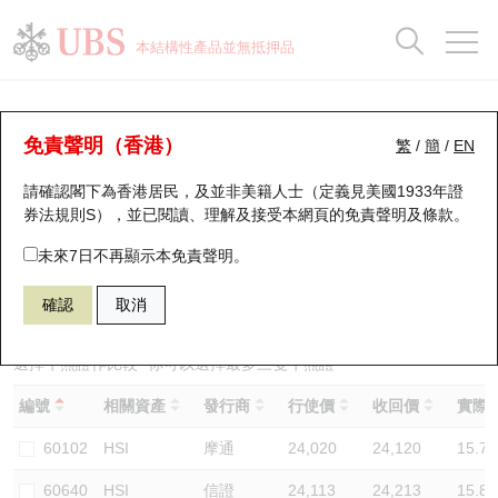
正股資料及市場統計
認股證分析儀
牛熊證分析儀
輪證市場統計
港股通資金流
瑞銀輪證教室
認股證
牛熊證
本結構性產品並無抵押品
認股證搜尋
表現
圖搜牛熊
表現
十大成交
港股通資金流
十大成交
瑞銀輪證教室
牛熊證分析儀
瑞銀認股證一覽
街貨統計
街貨統計
十大升幅/跌幅
正股分析儀
持股比重
每月輪證大市專題
牛熊全景快搜
免責聲明（香港）
繁
/
簡
/
EN
表現
街貨統計
比較
請確認閣下為香港居民，及並非美籍人士（定義見美國1933年證
新發行瑞銀認股證
比較
牛熊證搜尋
比較
十大認股證成交分佈
二十大活躍股份
顯示所有持股比重
輪證專欄
券法規則S），並已閱讀、理解及接受本網頁的
免責聲明及條款
。
即將到期認股證
牛熊證街貨分佈圖
十天股證佔大市成交
恒指成份股
講座及教育短片
67438 瑞銀
牛證
未來7日不再顯示本免責聲明。
HSI 恒生指數
確認
取消
認股證到期結算價查詢
正股牛熊證列表
資金流
國指成份股
認股證投資者教育
認股證分析儀
新發行瑞銀牛熊證
街貨統計
科指成份股
牛熊證投資者教育
選擇牛熊證作比較 *你可以選擇最多
三
隻牛熊證
編號
相關資產
發行商
行使價
收回價
實際槓
認股證速算機
已收回牛熊證剩餘價值
三十大平均引伸波幅
相關資產沽空
認股證牛熊證常問問題
60102
HSI
摩通
24,020
24,120
15.7
引伸波幅比較圖
即將到期牛熊證
業績及經濟日曆
60640
HSI
信證
24,113
24,213
15.8