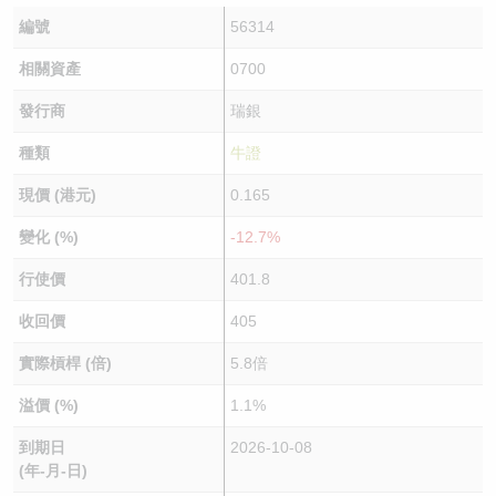
編號
56314
相關資產
0700
發行商
瑞銀
種類
牛證
現價 (港元)
0.165
變化 (%)
-12.7%
行使價
401.8
收回價
405
實際槓桿 (倍)
5.8倍
溢價 (%)
1.1%
到期日
2026-10-08
(年-月-日)