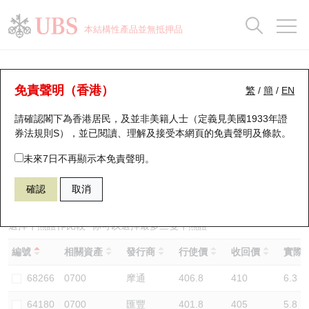
正股資料及市場統計
認股證分析儀
牛熊證分析儀
輪證市場統計
港股通資金流
瑞銀輪證教室
認股證
牛熊證
本結構性產品並無抵押品
認股證搜尋
表現
圖搜牛熊
表現
十大成交
港股通資金流
十大成交
瑞銀輪證教室
牛熊證分析儀
瑞銀認股證一覽
街貨統計
街貨統計
十大升幅/跌幅
正股分析儀
持股比重
每月輪證大市專題
牛熊全景快搜
免責聲明（香港）
繁
/
簡
/
EN
表現
街貨統計
比較
請確認閣下為香港居民，及並非美籍人士（定義見美國1933年證
新發行瑞銀認股證
比較
牛熊證搜尋
比較
十大認股證成交分佈
二十大活躍股份
顯示所有持股比重
輪證專欄
券法規則S），並已閱讀、理解及接受本網頁的
免責聲明及條款
。
即將到期認股證
牛熊證街貨分佈圖
十天股證佔大市成交
恒指成份股
講座及教育短片
56314 瑞銀
牛證
未來7日不再顯示本免責聲明。
0700 騰訊控股
確認
取消
認股證到期結算價查詢
正股牛熊證列表
資金流
國指成份股
認股證投資者教育
認股證分析儀
新發行瑞銀牛熊證
街貨統計
科指成份股
牛熊證投資者教育
選擇牛熊證作比較 *你可以選擇最多
三
隻牛熊證
編號
相關資產
發行商
行使價
收回價
實際槓
認股證速算機
已收回牛熊證剩餘價值
三十大平均引伸波幅
相關資產沽空
認股證牛熊證常問問題
68266
0700
摩通
406.8
410
6.3
引伸波幅比較圖
即將到期牛熊證
業績及經濟日曆
64180
0700
匯豐
401.8
405
5.8