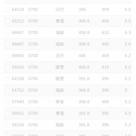
認股證/牛熊證日誌
牛熊證到期結算價查詢
中資ETFs溢價比較
64518
0700
法巴
396
399
5.5
65212
0700
摩通
396.8
400
5.5
認股證文件及公告
牛熊證分析儀
AH 股價對照
66667
0700
瑞銀
406.8
410
6.3
認股證文件及公告 (瑞信)
牛熊證速算機
即市板塊表現
68687
0700
瑞銀
396.8
400
5.6
牛熊證文件及公告
ADR
69800
0700
法巴
406
409
6.2
55605
0700
匯豐
406.8
410
6.2
牛熊證文件及公告 (瑞信)
收市競價變化
54158
0700
匯豐
391.8
395
5.2
54752
0700
瑞銀
386.8
390
5
57940
0700
華泰
396.8
400
5.2
58051
0700
摩通
391.8
395
5.2
58106
0700
瑞銀
391.8
395
5.2