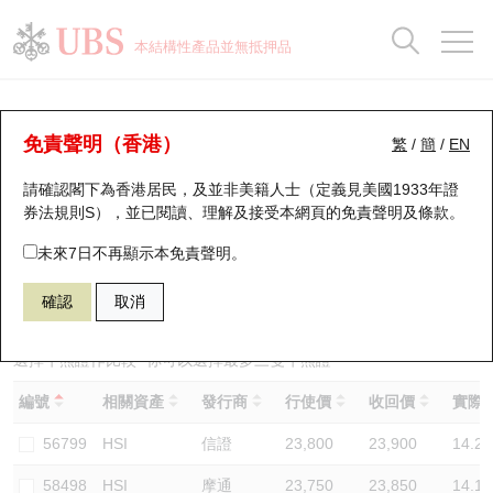
正股資料及市場統計
認股證分析儀
牛熊證分析儀
輪證市場統計
港股通資金流
瑞銀輪證教室
認股證
牛熊證
本結構性產品並無抵押品
認股證搜尋
表現
圖搜牛熊
表現
十大成交
港股通資金流
十大成交
瑞銀輪證教室
牛熊證分析儀
瑞銀認股證一覽
街貨統計
街貨統計
十大升幅/跌幅
正股分析儀
持股比重
每月輪證大市專題
牛熊全景快搜
免責聲明（香港）
繁
/
簡
/
EN
表現
街貨統計
比較
請確認閣下為香港居民，及並非美籍人士（定義見美國1933年證
新發行瑞銀認股證
比較
牛熊證搜尋
比較
十大認股證成交分佈
二十大活躍股份
顯示所有持股比重
輪證專欄
券法規則S），並已閱讀、理解及接受本網頁的
免責聲明及條款
。
即將到期認股證
牛熊證街貨分佈圖
十天股證佔大市成交
恒指成份股
講座及教育短片
67440 瑞銀
牛證
未來7日不再顯示本免責聲明。
HSI 恒生指數
確認
取消
認股證到期結算價查詢
正股牛熊證列表
資金流
國指成份股
認股證投資者教育
認股證分析儀
新發行瑞銀牛熊證
街貨統計
科指成份股
牛熊證投資者教育
選擇牛熊證作比較 *你可以選擇最多
三
隻牛熊證
編號
相關資產
發行商
行使價
收回價
實際槓
認股證速算機
已收回牛熊證剩餘價值
三十大平均引伸波幅
相關資產沽空
認股證牛熊證常問問題
56799
HSI
信證
23,800
23,900
14.2
引伸波幅比較圖
即將到期牛熊證
業績及經濟日曆
58498
HSI
摩通
23,750
23,850
14.1