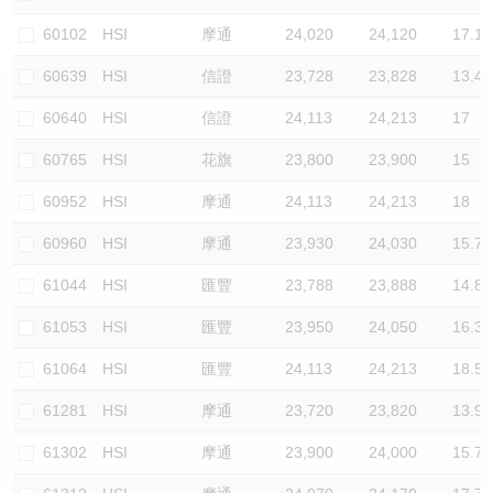
認股證/牛熊證日誌
牛熊證到期結算價查詢
中資ETFs溢價比較
60102
HSI
摩通
24,020
24,120
17.1
60639
HSI
信證
23,728
23,828
13.4
認股證文件及公告
牛熊證分析儀
AH 股價對照
60640
HSI
信證
24,113
24,213
17
認股證文件及公告 (瑞信)
牛熊證速算機
即市板塊表現
60765
HSI
花旗
23,800
23,900
15
牛熊證文件及公告
ADR
60952
HSI
摩通
24,113
24,213
18
60960
HSI
摩通
23,930
24,030
15.7
牛熊證文件及公告 (瑞信)
收市競價變化
61044
HSI
匯豐
23,788
23,888
14.8
61053
HSI
匯豐
23,950
24,050
16.3
61064
HSI
匯豐
24,113
24,213
18.5
61281
HSI
摩通
23,720
23,820
13.9
61302
HSI
摩通
23,900
24,000
15.7