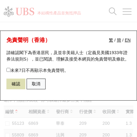
正股資料及市場統計
認股證分析儀
牛熊證分析儀
輪證市場統計
港股通資金流
瑞銀輪證教室
認股證
牛熊證
本結構性產品並無抵押品
認股證搜尋
表現
圖搜牛熊
表現
十大成交
港股通資金流
十大成交
瑞銀輪證教室
牛熊證分析儀
瑞銀認股證一覽
街貨統計
街貨統計
十大升幅/跌幅
正股分析儀
持股比重
每月輪證大市專題
牛熊全景快搜
免責聲明（香港）
繁
/
簡
/
EN
表現
街貨統計
比較
請確認閣下為香港居民，及並非美籍人士（定義見美國1933年證
新發行瑞銀認股證
比較
牛熊證搜尋
比較
十大認股證成交分佈
二十大活躍股份
顯示所有持股比重
輪證專欄
券法規則S），並已閱讀、理解及接受本網頁的
免責聲明及條款
。
即將到期認股證
牛熊證街貨分佈圖
十天股證佔大市成交
恒指成份股
講座及教育短片
56200 瑞銀
熊證
未來7日不再顯示本免責聲明。
6869 長飛光纖光纜
確認
取消
認股證到期結算價查詢
正股牛熊證列表
資金流
國指成份股
認股證投資者教育
認股證分析儀
新發行瑞銀牛熊證
街貨統計
科指成份股
牛熊證投資者教育
選擇牛熊證作比較 *你可以選擇最多
三
隻牛熊證
編號
相關資產
發行商
行使價
收回價
實際槓
認股證速算機
已收回牛熊證剩餘價值
三十大平均引伸波幅
相關資產沽空
認股證牛熊證常問問題
55123
6869
華泰
209
200
1.3
引伸波幅比較圖
即將到期牛熊證
業績及經濟日曆
55809
6869
法興
209
200
1.3