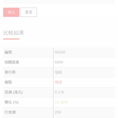
認股證/牛熊證日誌
牛熊證到期結算價查詢
中資ETFs溢價比較
加入
重置
認股證文件及公告
牛熊證分析儀
AH 股價對照
比較結果
認股證文件及公告 (瑞信)
牛熊證速算機
即市板塊表現
牛熊證文件及公告
ADR
編號
56200
牛熊證文件及公告 (瑞信)
收市競價變化
相關資產
6869
發行商
瑞銀
種類
熊證
現價 (港元)
0.176
變化 (%)
+2.92%
行使價
206