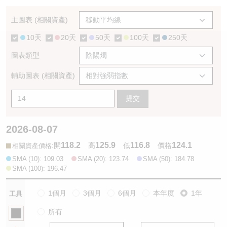
認股證/牛熊證日誌
牛熊證到期結算價查詢
中資ETFs溢價比較
主圖表 (相關資產)
10天
20天
50天
100天
250天
認股證文件及公告
牛熊證分析儀
AH 股價對照
圖表類型
認股證文件及公告 (瑞信)
牛熊證速算機
即市板塊表現
輔助圖表 (相關資產)
牛熊證文件及公告
ADR
提交
牛熊證文件及公告 (瑞信)
收市競價變化
2026-08-07
118.2
125.9
116.8
124.1
:
開
高
低
價格
相關資產價格
SMA (10): 109.03
SMA (20): 123.74
SMA (50): 184.78
SMA (100): 196.47
1個月
3個月
6個月
本年度
1年
工具
所有