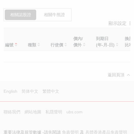
相關認股證
相關牛熊證
顯示設定
價內/
到期日
換股
編號
種類
行使價
價外
(年-月-日)
比
返回頁頂
English
简体中文
繁體中文
聯絡我們
網站地圖
私隱聲明
ubs.com
重要法律及規管數據 -請先閱讀
免責聲明
及
具體香港產品免責聲明