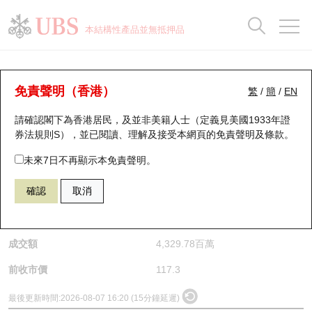
正股資料及市場統計
認股證分析儀
牛熊證分析儀
輪證市場統計
港股通資金流
瑞銀輪證教室
認股證
牛熊證
本結構性產品並無抵押品
認股證搜尋
表現
圖搜牛熊
表現
十大成交
港股通資金流
十大成交
瑞銀輪證教室
正股分析儀
瑞銀認股證一覽
街貨統計
街貨統計
十大升幅/跌幅
正股分析儀
持股比重
每月輪證大市專題
牛熊全景快搜
免責聲明（香港）
繁
/
簡
/
EN
請確認閣下為香港居民，及並非美籍人士（定義見美國1933年證
新發行瑞銀認股證
比較
牛熊證搜尋
比較
十大認股證成交分佈
二十大活躍股份
顯示所有持股比重
輪證專欄
(6869) 長飛光纖光纜
券法規則S），並已閱讀、理解及接受本網頁的
免責聲明及條款
。
6869
長飛光纖光纜
即將到期認股證
牛熊證街貨分佈圖
十天股證佔大市成交
恒指成份股
講座及教育短片
未來7日不再顯示本免責聲明。
$124.1
6.8
(+5.8%)
確認
取消
認股證到期結算價查詢
正股牛熊證列表
資金流
國指成份股
認股證投資者教育
是日最高/最低價
125.9
/
116.8
認股證分析儀
新發行瑞銀牛熊證
街貨統計
科指成份股
牛熊證投資者教育
成交額
4,329.78百萬
認股證速算機
已收回牛熊證剩餘價值
三十大平均引伸波幅
相關資產沽空
認股證牛熊證常問問題
前收市價
117.3
引伸波幅比較圖
即將到期牛熊證
業績及經濟日曆
最後更新時間:
2026-08-07 16:20 (15分鐘延遲)