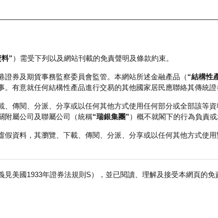
資料”
）需受下列以及網站刊載的免責聲明及條款約束。
正股資料及市場統計
瑞銀輪證教室
港證券及期貨事務監察委員會監管。本網站所述金融產品（
“結構性
事。有意就任何結構性產品進行交易的其他國家居民應聯絡其傳統證
載、傳閱、分派、分享或以任何其他方式使用任何部分或全部該等資
關附屬公司及聯屬公司（統稱
“瑞銀集團”
）概不就閣下的行為負責或
虛假資料，其瀏覽、下載、傳閱、分派、分享或以任何其他方式使用
見美國1933年證券法規則S），並已閱讀、理解及接受本網頁的
數
免
行商
行使價
收回價