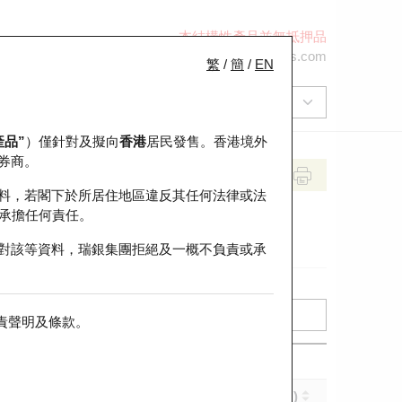
本結構性產品並無抵押品
+852 2971 6668
ol-hkwarrants@ubs.com
繁
/
簡
/
EN
產品”
）僅針對及擬向
香港
居民發售。香港境外
券商。
料，若閣下於所居住地區違反其任何法律或法
承擔任何責任。
對該等資料，瑞銀集團拒絕及一概不負責或承
責聲明及條款
。
實際槓桿 (倍)
到期日 (年-月-日)