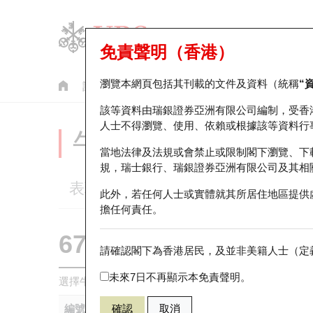
免責聲明（香港）
瀏覽本網頁包括其刊載的文件及資料（統稱
“
認股證
牛熊證
美股指數產品
輪證市場統計
該等資料由瑞銀證券亞洲有限公司編制，受香
人士不得瀏覽、使用、依賴或根據該等資料行
牛熊證分析儀
當地法律及法規或會禁止或限制閣下瀏覽、下
規，瑞士銀行、瑞銀證券亞洲有限公司及其相
表現
街貨統計
比較
此外，若任何人士或實體就其所居住地區提供
擔任何責任。
67438 瑞銀
牛證
請確認閣下為香港居民，及並非美籍人士（定義
HSI 恒生指
未來7日不再顯示本免責聲明。
選擇牛熊證作比較 *你可以選擇最多
五
隻牛熊證
編號
確認
取消
相關資產
發