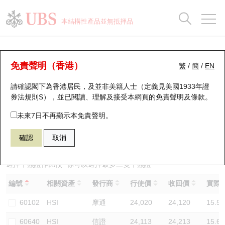
正股資料及市場統計
認股證分析儀
牛熊證分析儀
輪證市場統計
港股通資金流
瑞銀輪證教室
認股證
牛熊證
本結構性產品並無抵押品
認股證搜尋
表現
圖搜牛熊
表現
十大成交
港股通資金流
十大成交
瑞銀輪證教室
牛熊證分析儀
瑞銀認股證一覽
街貨統計
街貨統計
十大升幅/跌幅
正股分析儀
持股比重
每月輪證大市專題
牛熊全景快搜
免責聲明（香港）
繁
/
簡
/
EN
表現
街貨統計
比較
請確認閣下為香港居民，及並非美籍人士（定義見美國1933年證
新發行瑞銀認股證
比較
牛熊證搜尋
比較
十大認股證成交分佈
二十大活躍股份
顯示所有持股比重
輪證專欄
券法規則S），並已閱讀、理解及接受本網頁的
免責聲明及條款
。
即將到期認股證
牛熊證街貨分佈圖
十天股證佔大市成交
恒指成份股
講座及教育短片
67438 瑞銀
牛證
未來7日不再顯示本免責聲明。
HSI 恒生指數
確認
取消
認股證到期結算價查詢
正股牛熊證列表
資金流
國指成份股
認股證投資者教育
認股證分析儀
新發行瑞銀牛熊證
街貨統計
科指成份股
牛熊證投資者教育
選擇牛熊證作比較 *你可以選擇最多
三
隻牛熊證
編號
相關資產
發行商
行使價
收回價
實際槓
認股證速算機
已收回牛熊證剩餘價值
三十大平均引伸波幅
相關資產沽空
認股證牛熊證常問問題
60102
HSI
摩通
24,020
24,120
15.5
引伸波幅比較圖
即將到期牛熊證
業績及經濟日曆
60640
HSI
信證
24,113
24,213
15.6