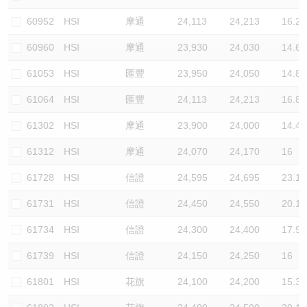
認股證/牛熊證日誌
牛熊證到期結算價查詢
中資ETFs溢價比較
60952
HSI
摩通
24,113
24,213
16.2
60960
HSI
摩通
23,930
24,030
14.6
認股證文件及公告
牛熊證分析儀
AH 股價對照
61053
HSI
匯豐
23,950
24,050
14.8
認股證文件及公告 (瑞信)
牛熊證速算機
即市板塊表現
61064
HSI
匯豐
24,113
24,213
16.8
牛熊證文件及公告
ADR
61302
HSI
摩通
23,900
24,000
14.4
61312
HSI
摩通
24,070
24,170
16
牛熊證文件及公告 (瑞信)
收市競價變化
61728
HSI
信證
24,595
24,695
23.1
61731
HSI
信證
24,450
24,550
20.1
61734
HSI
信證
24,300
24,400
17.9
61739
HSI
信證
24,150
24,250
16
61801
HSI
花旗
24,100
24,200
15.3