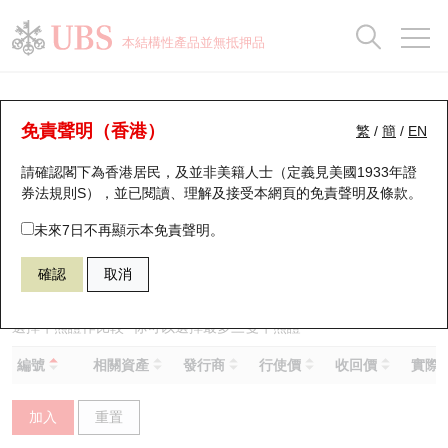
正股資料及市場統計
認股證分析儀
牛熊證分析儀
輪證市場統計
港股通資金流
瑞銀輪證教室
認股證
牛熊證
本結構性產品並無抵押品
認股證搜尋
表現
圖搜牛熊
表現
十大成交
港股通資金流
十大成交
瑞銀輪證教室
牛熊證分析儀
瑞銀認股證一覽
街貨統計
街貨統計
十大升幅/跌幅
正股分析儀
持股比重
每月輪證大市專題
牛熊全景快搜
免責聲明（香港）
繁
/
簡
/
EN
表現
街貨統計
比較
請確認閣下為香港居民，及並非美籍人士（定義見美國1933年證
新發行瑞銀認股證
比較
牛熊證搜尋
比較
十大認股證成交分佈
二十大活躍股份
顯示所有持股比重
輪證專欄
券法規則S），並已閱讀、理解及接受本網頁的
免責聲明及條款
。
即將到期認股證
牛熊證街貨分佈圖
十天股證佔大市成交
恒指成份股
講座及教育短片
53111 瑞銀
熊證
未來7日不再顯示本免責聲明。
0020 商湯－Ｗ
確認
取消
認股證到期結算價查詢
正股牛熊證列表
資金流
國指成份股
認股證投資者教育
認股證分析儀
新發行瑞銀牛熊證
街貨統計
科指成份股
牛熊證投資者教育
選擇牛熊證作比較 *你可以選擇最多
三
隻牛熊證
編號
相關資產
發行商
行使價
收回價
實際槓
認股證速算機
已收回牛熊證剩餘價值
三十大平均引伸波幅
相關資產沽空
認股證牛熊證常問問題
加入
重置
引伸波幅比較圖
即將到期牛熊證
業績及經濟日曆