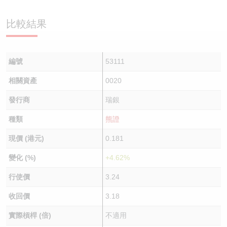
認股證/牛熊證日誌
牛熊證到期結算價查詢
中資ETFs溢價比較
比較結果
認股證文件及公告
牛熊證分析儀
AH 股價對照
編號
53111
認股證文件及公告 (瑞信)
牛熊證速算機
即市板塊表現
相關資產
0020
牛熊證文件及公告
ADR
發行商
瑞銀
牛熊證文件及公告 (瑞信)
收市競價變化
種類
熊證
現價 (港元)
0.181
變化 (%)
+4.62%
行使價
3.24
收回價
3.18
實際槓桿 (倍)
不適用