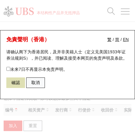
正股数据及市场统计
认股证分析仪
牛熊证分析仪
轮证市场统计
港股通资金流
瑞银轮证教室
认股证
牛熊证
本结构性产品并无抵押品
认股证搜寻
表现
图搜牛熊
表现
十大成交
港股通资金流
十大成交
瑞银轮证教室
牛熊证分析仪
瑞银认股证一览
街货统计
街货统计
十大升幅/跌幅
正股分析仪
持股比重
每月轮证大市专题
牛熊全景快搜
免責聲明（香港）
繁
/
简
/
EN
表现
街货统计
比较
请确认阁下为香港居民，及并非美籍人士（定义见美国1933年证
新发行瑞银认股证
比较
牛熊证搜寻
比较
十大认股证成交分布
二十大活跃股份
显示所有持股比重
轮证专栏
券法规则S），并已阅读、理解及接受本网页的
免责声明及条款
。
即将到期认股证
牛熊证街货分布图
十天股证占大市成交
恒指成份股
讲座及教育短片
53111 瑞银
熊证
未来7日不再显示本免责声明。
0020 商汤－Ｗ
確認
取消
认股证到期结算价查找
正股牛熊证列表
资金流
国指成份股
认股证投资者教育
认股证分析仪
新发行瑞银牛熊证
街货统计
科指成份股
牛熊证投资者教育
选择牛熊证作比较 *你可以选择最多
三
只牛熊证
编号
相关资产
发行商
行使价
收回价
实际杠
认股证速算机
已收回牛熊证剩余价值
三十大平均引伸波幅
相关资产沽空
认股证牛熊证常问问题
加入
重置
引伸波幅比较图
即将到期牛熊证
业绩及经济日历