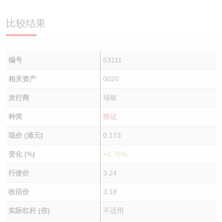
认股证/牛熊证日志
牛熊证到期结算价查找
中资ETFs溢价比较
比较结果
认股证文件及公告
牛熊证分析仪
AH 股价对照
编号
53111
认股证文件及公告 (瑞信)
牛熊证速算机
即市板块表现
相关资产
0020
牛熊证文件及公告
ADR
发行商
瑞银
牛熊证文件及公告 (瑞信)
收市竞价变化
种类
熊证
现价 (港元)
0.173
变化 (%)
+1.76%
行使价
3.24
收回价
3.18
实际杠杆 (倍)
不适用