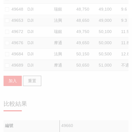
認股證/牛熊證日誌
牛熊證到期結算價查詢
中資ETFs溢價比較
49648
DJI
瑞銀
48,750
49,100
9.6
49653
DJI
法興
48,650
49,000
9.3
認股證文件及公告
牛熊證分析儀
AH 股價對照
49672
DJI
瑞銀
49,750
50,100
11.5
認股證文件及公告 (瑞信)
牛熊證速算機
即市板塊表現
49676
DJI
摩通
49,650
50,000
11.8
牛熊證文件及公告
ADR
49684
DJI
法興
50,150
50,500
12.8
49689
DJI
摩通
50,650
51,000
不適
牛熊證文件及公告 (瑞信)
收市競價變化
加入
重置
比較結果
編號
49660