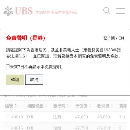
正股資料及市場統計
認股證分析儀
牛熊證分析儀
輪證市場統計
港股通資金流
瑞銀輪證教室
認股證
牛熊證
本結構性產品並無抵押品
認股證搜尋
表現
圖搜牛熊
表現
十大成交
港股通資金流
十大成交
瑞銀輪證教室
牛熊證分析儀
瑞銀認股證一覽
街貨統計
街貨統計
十大升幅/跌幅
正股分析儀
持股比重
每月輪證大市專題
牛熊全景快搜
免責聲明（香港）
繁
/
簡
/
EN
表現
街貨統計
比較
請確認閣下為香港居民，及並非美籍人士（定義見美國1933年證
新發行瑞銀認股證
比較
牛熊證搜尋
比較
十大認股證成交分佈
二十大活躍股份
顯示所有持股比重
輪證專欄
券法規則S），並已閱讀、理解及接受本網頁的
免責聲明及條款
。
即將到期認股證
牛熊證街貨分佈圖
十天股證佔大市成交
恒指成份股
講座及教育短片
49660 摩利
牛證
未來7日不再顯示本免責聲明。
DJI 道瓊斯指數
確認
取消
認股證到期結算價查詢
正股牛熊證列表
資金流
國指成份股
認股證投資者教育
認股證分析儀
新發行瑞銀牛熊證
街貨統計
科指成份股
牛熊證投資者教育
選擇牛熊證作比較 *你可以選擇最多
三
隻牛熊證
編號
相關資產
發行商
行使價
收回價
實際槓
認股證速算機
已收回牛熊證剩餘價值
三十大平均引伸波幅
相關資產沽空
認股證牛熊證常問問題
49613
DJI
法興
47,650
48,000
7.9
引伸波幅比較圖
即將到期牛熊證
業績及經濟日曆
49616
DJI
瑞銀
47,750
48,100
8