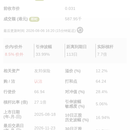
认股证/牛熊证日志
牛熊证到期结算价查找
中资ETFs溢价比较
前收市价
0.031
成交额 (港元)
587.95千
即时
认股证文件及公告
牛熊证分析仪
AH 股价对照
最后更新时间:
2026-08-06 16:20 (15分钟延迟)
认股证文件及公告 (瑞信)
牛熊证速算机
即市板块表现
价内/价外
引伸波幅
距离到期日
实际槓杆
牛熊证文件及公告
ADR
8.5% 价外
33.99%
113日
7.7倍
牛熊证文件及公告 (瑞信)
收市竞价变化
相关资产
友邦保险
溢价 (%)
12.2%
购 / 沽
认沽
打和点
64.24
行使价
66.94
对冲值 (%)
28.4%
引伸波幅
槓杆比率 (倍)
27.1倍
5.06%
敏感度 (%)
上市日期
2025-08-18
10日正股
(年-月-日)
16.94%
历史波幅 (%)
最后交易日
2026-11-23
30日正股