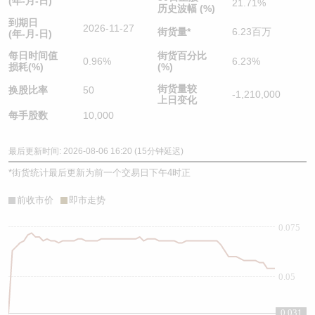
(年-月-日)
21.71%
历史波幅 (%)
到期日
2026-11-27
街货量
*
6.23百万
(年-月-日)
每日时间值
街货百分比
0.96%
6.23%
损耗(%)
(%)
街货量较
换股比率
50
-1,210,000
上日变化
每手股数
10,000
最后更新时间: 2026-08-06 16:20 (15分钟延迟)
*
街货统计最后更新为前一个交易日下午4时正
前收市价
即市走势
0.075
0.05
0.031