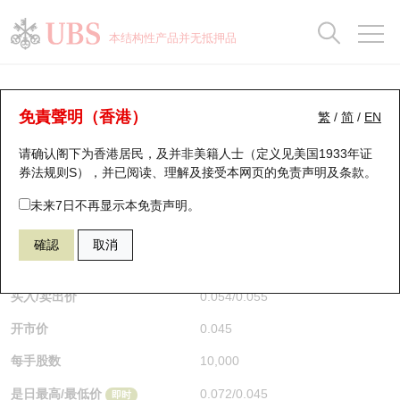
正股数据及市场统计
认股证分析仪
牛熊证分析仪
轮证市场统计
港股通资金流
瑞银轮证教室
认股证
牛熊证
本结构性产品并无抵押品
认股证搜寻
表现
图搜牛熊
表现
十大成交
港股通资金流
十大成交
瑞银轮证教室
认股证分析仪
瑞银认股证一览
街货统计
街货统计
十大升幅/跌幅
正股分析仪
持股比重
每月轮证大市专题
牛熊全景快搜
免責聲明（香港）
繁
/
简
/
EN
表现
街货统计
比较
请确认阁下为香港居民，及并非美籍人士（定义见美国1933年证
新发行瑞银认股证
比较
牛熊证搜寻
比较
十大认股证成交分布
二十大活跃股份
显示所有持股比重
轮证专栏
券法规则S），并已阅读、理解及接受本网页的
免责声明及条款
。
即将到期认股证
牛熊证街货分布图
十天股证占大市成交
恒指成份股
讲座及教育短片
19351 瑞银
认沽
未来7日不再显示本免责声明。
1299 友邦保险
確認
取消
认股证到期结算价查找
正股牛熊证列表
资金流
国指成份股
认股证投资者教育
$0.054
0.023
(+74.19%)
即时
认股证分析仪
新发行瑞银牛熊证
街货统计
科指成份股
牛熊证投资者教育
买入/卖出价
0.054
/
0.055
开市价
0.045
认股证速算机
已收回牛熊证剩余价值
三十大平均引伸波幅
相关资产沽空
认股证牛熊证常问问题
每手股数
10,000
引伸波幅比较图
即将到期牛熊证
业绩及经济日历
是日最高/最低价
0.072
/
0.045
即时