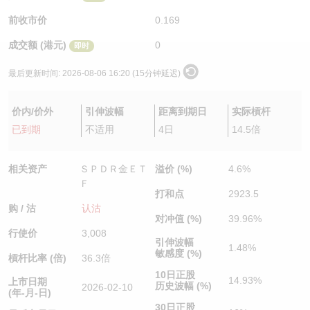
认股证/牛熊证日志
牛熊证到期结算价查找
中资ETFs溢价比较
前收市价
0.169
成交额 (港元)
0
即时
认股证文件及公告
牛熊证分析仪
AH 股价对照
最后更新时间:
2026-08-06 16:20 (15分钟延迟)
认股证文件及公告 (瑞信)
牛熊证速算机
即市板块表现
价内/价外
引伸波幅
距离到期日
实际槓杆
牛熊证文件及公告
ADR
已到期
不适用
4日
14.5倍
牛熊证文件及公告 (瑞信)
收市竞价变化
相关资产
ＳＰＤＲ金ＥＴ
溢价 (%)
4.6%
Ｆ
打和点
2923.5
购 / 沽
认沽
对冲值 (%)
39.96%
行使价
3,008
引伸波幅
1.48%
敏感度 (%)
槓杆比率 (倍)
36.3倍
10日正股
14.93%
上市日期
历史波幅 (%)
2026-02-10
(年-月-日)
30日正股