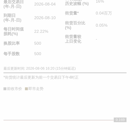
16%
最后交易日
历史波幅 (%)
2026-08-04
(年-月-日)
街货量
*
0.04百万
到期日
2026-08-10
(年-月-日)
街货百分比
0.05%
(%)
每日时间值
22.22%
损耗(%)
街货量较
-
上日变化
换股比率
500
每手股数
500
最后更新时间: 2026-08-06 16:20 (15分钟延迟)
*
街货统计最后更新为前一个交易日下午4时正
前收市价
即市走势
0.169
0.169