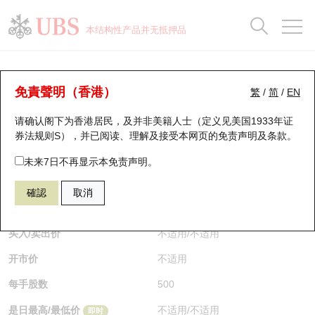
正股数据及市场统计
认股证分析仪
牛熊证分析仪
轮证市场统计
港股通资金流
瑞银轮证教室
认股证
牛熊证
本结构性产品并无抵押品
认股证搜寻
表现
图搜牛熊
表现
十大成交
港股通资金流
十大成交
瑞银轮证教室
认股证分析仪
瑞银认股证一览
街货统计
街货统计
十大升幅/跌幅
正股分析仪
持股比重
每月轮证大市专题
牛熊全景快搜
免責聲明（香港）
繁
/
简
/
EN
表现
街货统计
比较
请确认阁下为香港居民，及并非美籍人士（定义见美国1933年证
新发行瑞银认股证
比较
牛熊证搜寻
比较
十大认股证成交分布
二十大活跃股份
显示所有持股比重
轮证专栏
券法规则S），并已阅读、理解及接受本网页的
免责声明及条款
。
即将到期认股证
牛熊证街货分布图
十天股证占大市成交
恒指成份股
讲座及教育短片
25828 瑞银
认沽
未来7日不再显示本免责声明。
2840 ＳＰＤＲ金ＥＴＦ
確認
取消
认股证到期结算价查找
正股牛熊证列表
资金流
国指成份股
认股证投资者教育
$0.169
即时
认股证分析仪
新发行瑞银牛熊证
街货统计
科指成份股
牛熊证投资者教育
买入/卖出价
不适用
/
不适用
开市价
不适用
认股证速算机
已收回牛熊证剩余价值
三十大平均引伸波幅
相关资产沽空
认股证牛熊证常问问题
每手股数
500
引伸波幅比较图
即将到期牛熊证
业绩及经济日历
是日最高/最低价
不适用
/
不适用
即时