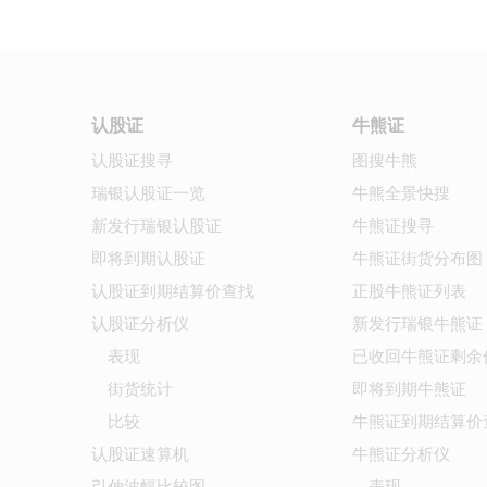
认股证
牛熊证
认股证搜寻
图搜牛熊
瑞银认股证一览
牛熊全景快搜
新发行瑞银认股证
牛熊证搜寻
即将到期认股证
牛熊证街货分布图
认股证到期结算价查找
正股牛熊证列表
认股证分析仪
新发行瑞银牛熊证
表现
已收回牛熊证剩余
街货统计
即将到期牛熊证
比较
牛熊证到期结算价
认股证速算机
牛熊证分析仪
引伸波幅比较图
表现