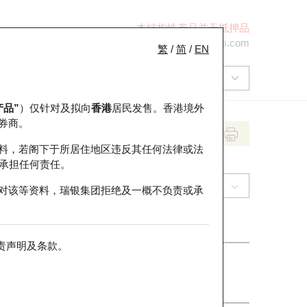
本结构性产品并无抵押品
+852 2971 6668
ol-hkwarrants@ubs.com
繁
/
简
/
EN
产品”
）仅针对及拟向
香港
居民发售。香港境外
券商。
料，若阁下于所居住地区违反其任何法律或法
承担任何责任。
(1818) 招金矿业
对该等资料，瑞银集团拒绝及一概不负责或承
责声明及条款
。
收市价
22.76