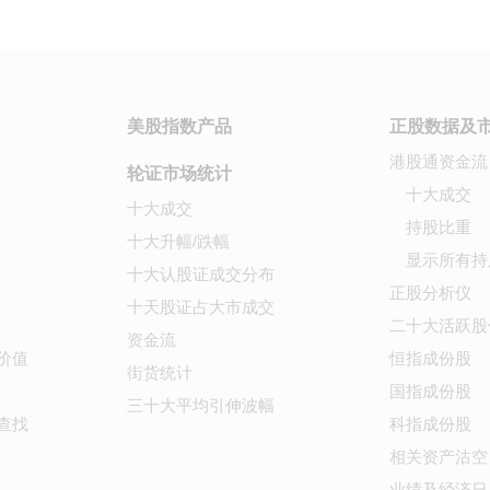
美股指数产品
正股数据及
港股通资金流
轮证市场统计
十大成交
十大成交
持股比重
十大升幅/跌幅
显示所有持
十大认股证成交分布
正股分析仪
十天股证占大市成交
二十大活跃股
资金流
价值
恒指成份股
街货统计
国指成份股
三十大平均引伸波幅
查找
科指成份股
相关资产沽空
业绩及经济日