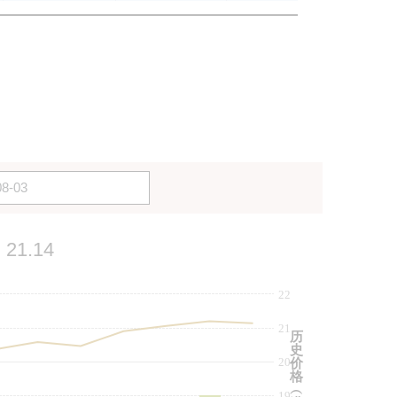
21.14
22
21
历
史
20
价
格
︵
19