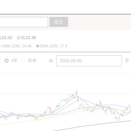
10天
20天
50天
100天
250天
图
提交
低
23.02
价格
23.36
SMA (100): 24.46
SMA (250): 27.8
度
1年
所有
由
至