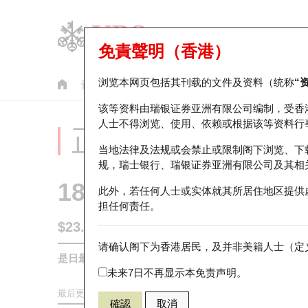
免責聲明（香港）
浏览本网页包括其刊载的文件及资料（统称
“
认股证
牛熊证
美股指数产品
轮证市场统计
该等资料由瑞银证券亚洲有限公司编制，受香
人士不得浏览、使用、依赖或根据该等资料行
正股分析仪
当地法律及法规或会禁止或限制阁下浏览、下
规，瑞士银行、瑞银证券亚洲有限公司及其相
1818
招金矿业
此外，若任何人士或实体就其所居住地区提供
担任何责任。
$23.36
0.6
(+2.64%)
请确认阁下为香港居民，及并非美籍人士（定义
是日最高/最低价
24.34
/
23.02
未来7日不再显示本免责声明。
最后更新时间:
2026-08-06 16:20 (15分钟延迟)
確認
取消