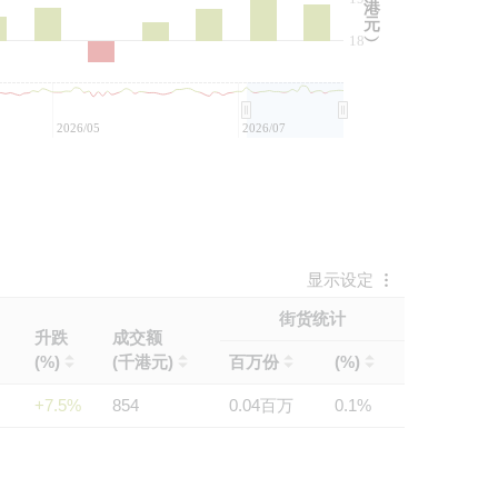
港
元
18
︶
2026/05
2026/07
显示设定
街货统计
升跌
成交额
(%)
(千港元)
百万份
(%)
+7.5%
854
0.04百万
0.1%