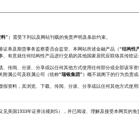
资料”
）需受下列以及网站刊载的免责声明及条款约束。
正股数据及市场统计
瑞银轮证教室
港证券及期货事务监察委员会监管。本网站所述金融产品（
“结构性
事。有意就任何结构性产品进行交易的其他国家居民应联络其传统证
载、传阅、分派、分享或以任何其他方式使用任何部分或全部该等资
关附属公司及联属公司（统称
“瑞银集团”
）概不就阁下的行为负责或
虚假资料，其浏览、下载、传阅、分派、分享或以任何其他方式使用
见美国1933年证券法规则S），并已阅读、理解及接受本网页的
免
成交额
713.01百万
前