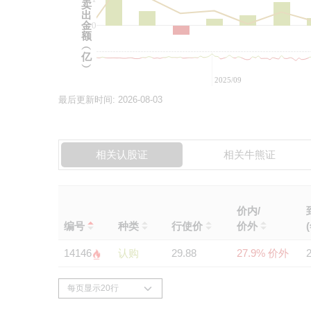
卖
出
金
0
额
︵
亿
︶
2025/09
最后更新时间:
2026-08-03
相关认股证
相关牛熊证
价内/
编号
种类
行使价
价外
14146
认购
29.88
27.9% 价外