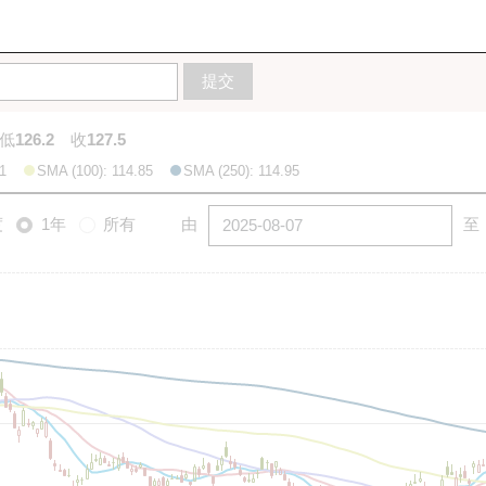
10天
20天
50天
100天
250天
图
提交
低
126.2
收
127.5
1
SMA (100): 114.85
SMA (250): 114.95
度
1年
所有
由
至