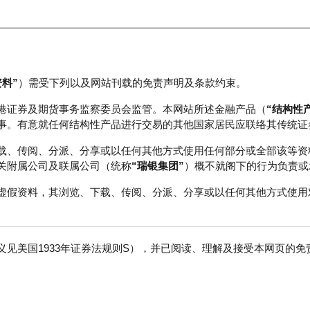
资料”
）需受下列以及网站刊载的免责声明及条款约束。
正股数据及市场统计
瑞银轮证教室
港证券及期货事务监察委员会监管。本网站所述金融产品（
“结构性
事。有意就任何结构性产品进行交易的其他国家居民应联络其传统证
载、传阅、分派、分享或以任何其他方式使用任何部分或全部该等资
关附属公司及联属公司（统称
“瑞银集团”
）概不就阁下的行为负责或
虚假资料，其浏览、下载、传阅、分派、分享或以任何其他方式使用
见美国1933年证券法规则S），并已阅读、理解及接受本网页的
免
成交额
664.41百万
前