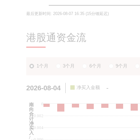
最后更新时间:
2026-08-07 16:35
(15分锺延迟)
港股通资金流
1个月
3个月
6个月
9个月
2026-08-04
-
净买入金额
0
南
向
合
-0.002
计
净
-0.004
买
入
/
-0.006