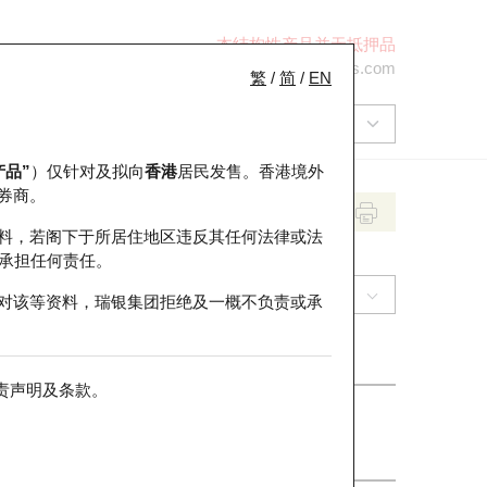
本结构性产品并无抵押品
+852 2971 6668
ol-hkwarrants@ubs.com
繁
/
简
/
EN
产品”
）仅针对及拟向
香港
居民发售。香港境外
券商。
料，若阁下于所居住地区违反其任何法律或法
承担任何责任。
(9618) 京东集团
对该等资料，瑞银集团拒绝及一概不负责或承
责声明及条款
。
收市价
127.3