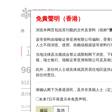
免責聲明（香港）
浏览本网页包括其刊载的文件及资料（统称
“
认股证
牛熊证
美股指数产品
轮证市场统计
该等资料由瑞银证券亚洲有限公司编制，受香
人士不得浏览、使用、依赖或根据该等资料行
正股分析仪
当地法律及法规或会禁止或限制阁下浏览、下
规，瑞士银行、瑞银证券亚洲有限公司及其相
9618
京东集团
此外，若任何人士或实体就其所居住地区提供
担任何责任。
$127.5
0.2
(+0.16%)
请确认阁下为香港居民，及并非美籍人士（定义
是日最高/最低价
129.5
/
126.2
未来7日不再显示本免责声明。
最后更新时间:
2026-08-07 16:35 (15分钟延迟)
確認
取消