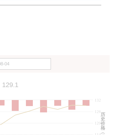
129.1
132
126
历
史
120
价
格
︵
114