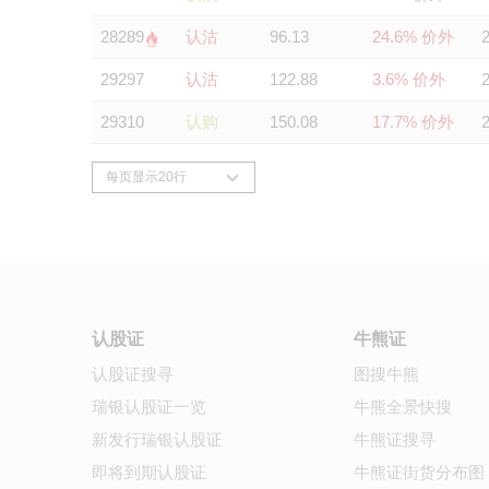
28289
认沽
96.13
24.6% 价外
29297
认沽
122.88
3.6% 价外
29310
认购
150.08
17.7% 价外
认股证
牛熊证
认股证搜寻
图搜牛熊
瑞银认股证一览
牛熊全景快搜
新发行瑞银认股证
牛熊证搜寻
即将到期认股证
牛熊证街货分布图