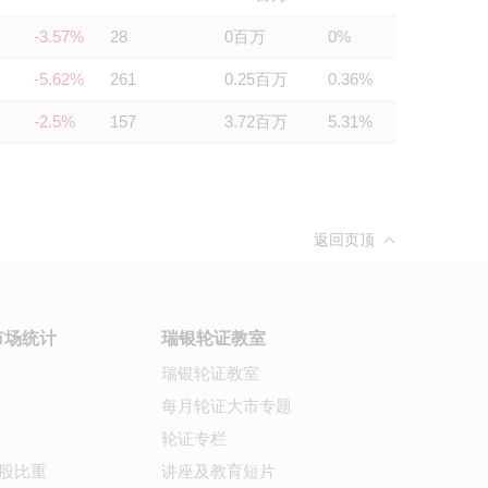
-3.57%
28
0百万
0%
-5.62%
261
0.25百万
0.36%
-2.5%
157
3.72百万
5.31%
返回页顶
市场统计
瑞银轮证教室
瑞银轮证教室
每月轮证大市专题
轮证专栏
股比重
讲座及教育短片