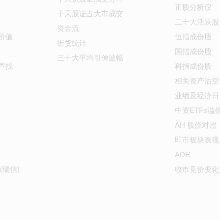
正股分析仪
十天股证占大市成交
二十大活跃股
资金流
价值
恒指成份股
街货统计
国指成份股
三十大平均引伸波幅
查找
科指成份股
相关资产沽空
业绩及经济日
中资ETFs溢
AH 股价对照
即市板块表现
ADR
(瑞信)
收市竞价变化