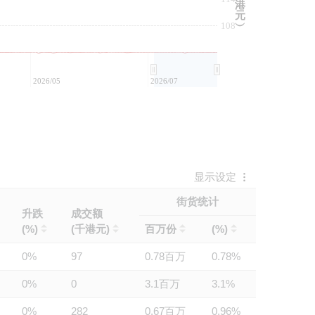
港
元
108
︶
2026/05
2026/07
显示设定
街货统计
升跌
成交额
(%)
(千港元)
百万份
(%)
0%
97
0.78百万
0.78%
0%
0
3.1百万
3.1%
0%
282
0.67百万
0.96%