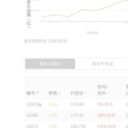
卖
出
金
-0.008
额
︵
亿
︶
2025/09
最后更新时间:
2026-08-04
相关认股证
相关牛熊证
价内/
编号
种类
行使价
价外
13429
认购
133.88
5% 价外
21088
认购
175.98
38% 价外
26873
认购
139.718
9.6% 价外