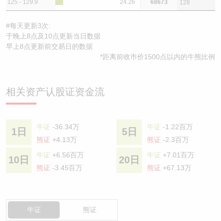
125 - 129.9
24.26
68673
128
#每天更新3次:
于晚上8点及10点更新当日数据
早上8点更新前交易日的数据
*距离前收巿价1500点以内的牛熊比例
相关资产认股证资金流
牛证
-36.34万
牛证
-1.22百万
1日
5日
熊证
+4.13万
熊证
-2.3百万
牛证
+6.56百万
牛证
+7.01百万
10日
20日
熊证
-3.45百万
熊证
+67.13万
牛证
熊证