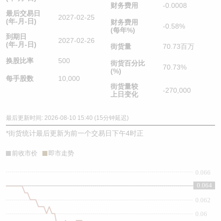
财务费用
-0.0008
最后交易日
2027-02-25
(年-月-日)
财务费用
-0.58%
(每年%)
到期日
2027-02-26
(年-月-日)
街货量
70.73百万
换股比率
500
街货百分比
70.73%
(%)
每手股数
10,000
街货量较
-270,000
上日变化
最后更新时间: 2026-08-10 15:40 (15分钟延迟)
*
街货统计最后更新为前一个交易日下午4时正
前收市价
即市走势
0.066
0.064
0.064
0.062
0.06