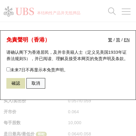
正股数据及市场统计
认股证分析仪
牛熊证分析仪
轮证市场统计
港股通资金流
瑞银轮证教室
认股证
牛熊证
本结构性产品并无抵押品
认股证搜寻
表现
图搜牛熊
表现
十大成交
港股通资金流
十大成交
瑞银轮证教室
牛熊证分析仪
瑞银认股证一览
街货统计
街货统计
十大升幅/跌幅
正股分析仪
持股比重
每月轮证大市专题
牛熊全景快搜
免責聲明（香港）
繁
/
简
/
EN
表现
街货统计
比较
请确认阁下为香港居民，及并非美籍人士（定义见美国1933年证
新发行瑞银认股证
比较
牛熊证搜寻
比较
十大认股证成交分布
二十大活跃股份
显示所有持股比重
轮证专栏
券法规则S），并已阅读、理解及接受本网页的
免责声明及条款
。
即将到期认股证
牛熊证街货分布图
十天股证占大市成交
恒指成份股
讲座及教育短片
54205 瑞银
牛证
未来7日不再显示本免责声明。
9992 泡泡玛特
確認
取消
认股证到期结算价查找
正股牛熊证列表
资金流
国指成份股
认股证投资者教育
$0.058
0.006
(-9.38%)
即时
认股证分析仪
新发行瑞银牛熊证
街货统计
科指成份股
牛熊证投资者教育
买入/卖出价
0.057
/
0.059
开市价
0.064
认股证速算机
已收回牛熊证剩余价值
三十大平均引伸波幅
相关资产沽空
认股证牛熊证常问问题
每手股数
10,000
引伸波幅比较图
即将到期牛熊证
业绩及经济日历
是日最高/最低价
0.064
/
0.058
即时