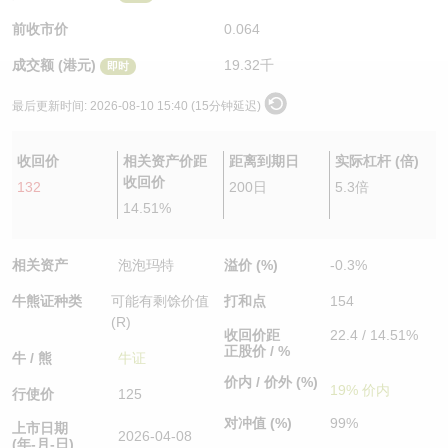
认股证/牛熊证日志
牛熊证到期结算价查找
中资ETFs溢价比较
前收市价
0.064
成交额 (港元)
19.32千
即时
认股证文件及公告
牛熊证分析仪
AH 股价对照
最后更新时间:
2026-08-10 15:40 (15分钟延迟)
认股证文件及公告 (瑞信)
牛熊证速算机
即市板块表现
收回价
相关资产价距
距离到期日
实际杠杆 (倍)
牛熊证文件及公告
ADR
收回价
132
200日
5.3倍
14.51%
牛熊证文件及公告 (瑞信)
收市竞价变化
相关资产
泡泡玛特
溢价 (%)
-0.3%
牛熊证种类
可能有剩馀价值
打和点
154
(R)
收回价距
22.4 / 14.51%
正股价 / %
牛 / 熊
牛证
价内 / 价外 (%)
19% 价内
行使价
125
对冲值 (%)
99%
上市日期
2026-04-08
(年-月-日)