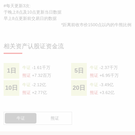
#每天更新3次:
于晚上8点及10点更新当日数据
早上8点更新前交易日的数据
*距离前收巿价1500点以内的牛熊比例
相关资产认股证资金流
牛证
-1.61千万
牛证
-2.37千万
1日
5日
熊证
+7.32百万
熊证
+6.95千万
牛证
-2.12亿
牛证
-3.49亿
10日
20日
熊证
+2.77亿
熊证
+3.62亿
牛证
熊证