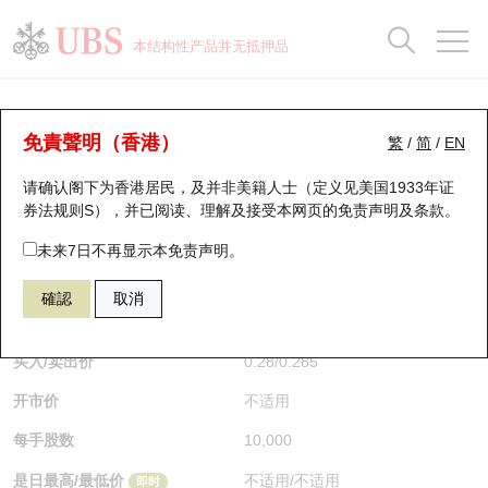
正股数据及市场统计
认股证分析仪
牛熊证分析仪
轮证市场统计
港股通资金流
瑞银轮证教室
认股证
牛熊证
本结构性产品并无抵押品
认股证搜寻
表现
图搜牛熊
表现
十大成交
港股通资金流
十大成交
瑞银轮证教室
牛熊证分析仪
瑞银认股证一览
街货统计
街货统计
十大升幅/跌幅
正股分析仪
持股比重
每月轮证大市专题
牛熊全景快搜
免責聲明（香港）
繁
/
简
/
EN
表现
街货统计
比较
请确认阁下为香港居民，及并非美籍人士（定义见美国1933年证
新发行瑞银认股证
比较
牛熊证搜寻
比较
十大认股证成交分布
二十大活跃股份
显示所有持股比重
轮证专栏
券法规则S），并已阅读、理解及接受本网页的
免责声明及条款
。
即将到期认股证
牛熊证街货分布图
十天股证占大市成交
恒指成份股
讲座及教育短片
68041 瑞银
牛证
未来7日不再显示本免责声明。
HSI 恒生指数
確認
取消
认股证到期结算价查找
正股牛熊证列表
资金流
国指成份股
认股证投资者教育
$0.285
0.04
(-12.31%)
即时
认股证分析仪
新发行瑞银牛熊证
街货统计
科指成份股
牛熊证投资者教育
买入/卖出价
0.28
/
0.285
开市价
不适用
认股证速算机
已收回牛熊证剩余价值
三十大平均引伸波幅
相关资产沽空
认股证牛熊证常问问题
每手股数
10,000
引伸波幅比较图
即将到期牛熊证
业绩及经济日历
是日最高/最低价
不适用
/
不适用
即时