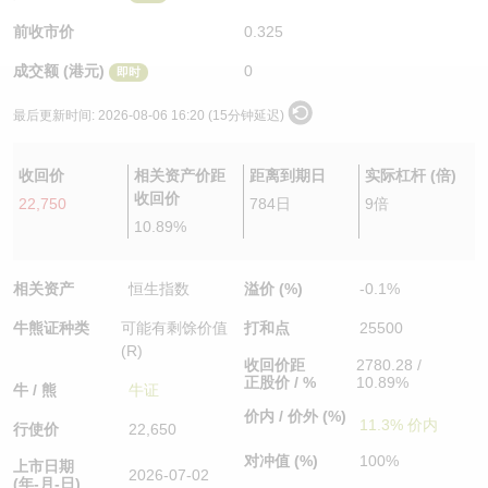
认股证/牛熊证日志
牛熊证到期结算价查找
中资ETFs溢价比较
前收市价
0.325
成交额 (港元)
0
即时
认股证文件及公告
牛熊证分析仪
AH 股价对照
最后更新时间:
2026-08-06 16:20 (15分钟延迟)
认股证文件及公告 (瑞信)
牛熊证速算机
即市板块表现
收回价
相关资产价距
距离到期日
实际杠杆 (倍)
牛熊证文件及公告
ADR
收回价
22,750
784日
9倍
10.89%
牛熊证文件及公告 (瑞信)
收市竞价变化
相关资产
恒生指数
溢价 (%)
-0.1%
牛熊证种类
可能有剩馀价值
打和点
25500
(R)
收回价距
2780.28 /
正股价 / %
10.89%
牛 / 熊
牛证
价内 / 价外 (%)
11.3% 价内
行使价
22,650
对冲值 (%)
100%
上市日期
2026-07-02
(年-月-日)