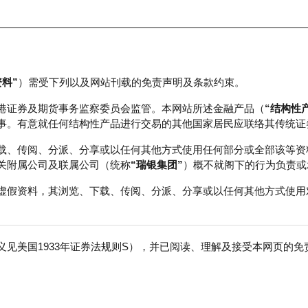
资料”
）需受下列以及网站刊载的免责声明及条款约束。
正股数据及市场统计
瑞银轮证教室
港证券及期货事务监察委员会监管。本网站所述金融产品（
“结构性
事。有意就任何结构性产品进行交易的其他国家居民应联络其传统证
载、传阅、分派、分享或以任何其他方式使用任何部分或全部该等资
关附属公司及联属公司（统称
“瑞银集团”
）概不就阁下的行为负责或
虚假资料，其浏览、下载、传阅、分派、分享或以任何其他方式使用
见美国1933年证券法规则S），并已阅读、理解及接受本网页的
数
免
60,000