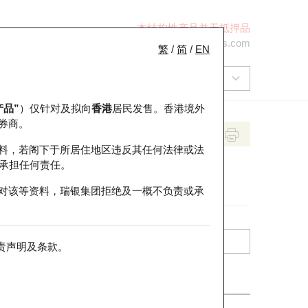
本结构性产品并无抵押品
+852 2971 6668
ol-hkwarrants@ubs.com
繁
/
简
/
EN
产品”
）仅针对及拟向
香港
居民发售。香港境外
券商。
料，若阁下于所居住地区违反其任何法律或法
承担任何责任。
对该等资料，瑞银集团拒绝及一概不负责或承
责声明及条款
。