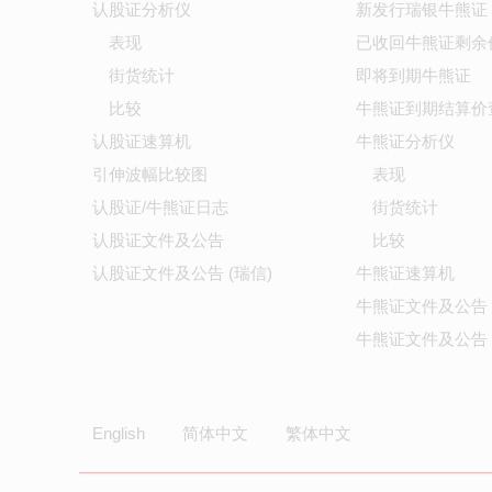
认股证分析仪
新发行瑞银牛熊证
表现
已收回牛熊证剩余
街货统计
即将到期牛熊证
比较
牛熊证到期结算价
认股证速算机
牛熊证分析仪
引伸波幅比较图
表现
认股证/牛熊证日志
街货统计
认股证文件及公告
比较
认股证文件及公告 (瑞信)
牛熊证速算机
牛熊证文件及公告
牛熊证文件及公告 
English
简体中文
繁体中文