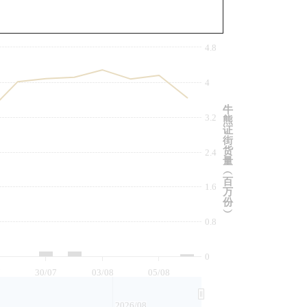
与相关资产比较
4.8
4
牛
3.2
熊
证
街
货
2.4
量
︵
百
1.6
万
份
︶
0.8
0
7
30/07
03/08
05/08
2026/08