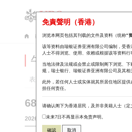
免責聲明（香港）
浏览本网页包括其刊载的文件及资料（统称
“
认股证
牛熊证
美股指数产品
轮证市场统计
该等资料由瑞银证券亚洲有限公司编制，受香
人士不得浏览、使用、依赖或根据该等资料行
牛熊证分析仪
当地法律及法规或会禁止或限制阁下浏览、下
规，瑞士银行、瑞银证券亚洲有限公司及其相
表现
街货统计
比较
此外，若任何人士或实体就其所居住地区提供
担任何责任。
68849 瑞银
牛证
请确认阁下为香港居民，及并非美籍人士（定义
HSI 恒生指
未来7日不再显示本免责声明。
2026-08-06
相关资产价格
25,530.28
街货量
確認
取消