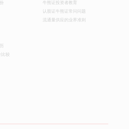
份
牛熊证投资者教育
认股证牛熊证常问问题
流通量供应的业界准则
历
价比较