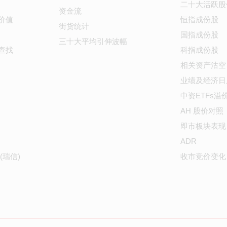
二十大活跃股
资金流
价值
恒指成份股
街货统计
国指成份股
三十大平均引伸波幅
查找
科指成份股
相关资产沽空
业绩及经济日
中资ETFs溢
AH 股价对照
即市板块表现
ADR
(瑞信)
收市竞价变化