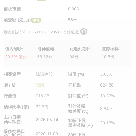
認股證/牛熊證日誌
牛熊證到期結算價查詢
中資ETFs溢價比較
前收市價
0.066
成交額 (港元)
58千
即時
認股證文件及公告
牛熊證分析儀
AH 股價對照
最後更新時間:
2026-08-07 16:35 (15分鐘延遲)
認股證文件及公告 (瑞信)
牛熊證速算機
即市板塊表現
價內/價外
引伸波幅
距離到期日
實際槓桿
牛熊證文件及公告
ADR
29.3% 價外
39.12%
98日
10.5倍
牛熊證文件及公告 (瑞信)
收市競價變化
相關資產
騰訊控股
溢價 (%)
30.5%
購 / 沽
認購
打和點
624.88
行使價
618.88
對沖值 (%)
13.22%
引伸波幅
槓桿比率 (倍)
79.8倍
8.84%
敏感度 (%)
上市日期
2026-05-14
10日正股
(年-月-日)
30.13%
歷史波幅 (%)
最後交易日
2026-11-09
30日正股