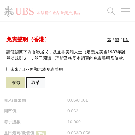
正股資料及市場統計
認股證分析儀
牛熊證分析儀
輪證市場統計
港股通資金流
瑞銀輪證教室
認股證
牛熊證
本結構性產品並無抵押品
認股證搜尋
表現
圖搜牛熊
表現
十大成交
港股通資金流
十大成交
瑞銀輪證教室
認股證分析儀
瑞銀認股證一覽
街貨統計
街貨統計
十大升幅/跌幅
正股分析儀
持股比重
每月輪證大市專題
牛熊全景快搜
免責聲明（香港）
繁
/
簡
/
EN
表現
街貨統計
比較
請確認閣下為香港居民，及並非美籍人士（定義見美國1933年證
新發行瑞銀認股證
比較
牛熊證搜尋
比較
十大認股證成交分佈
二十大活躍股份
顯示所有持股比重
輪證專欄
券法規則S），並已閱讀、理解及接受本網頁的
免責聲明及條款
。
即將到期認股證
牛熊證街貨分佈圖
十天股證佔大市成交
恒指成份股
講座及教育短片
29136 瑞銀
認購
未來7日不再顯示本免責聲明。
0700 騰訊控股
確認
取消
認股證到期結算價查詢
正股牛熊證列表
資金流
國指成份股
認股證投資者教育
$0.06
0.006
(-9.09%)
即時
認股證分析儀
新發行瑞銀牛熊證
街貨統計
科指成份股
牛熊證投資者教育
買入/賣出價
0.06
/
0.061
開市價
0.062
認股證速算機
已收回牛熊證剩餘價值
三十大平均引伸波幅
相關資產沽空
認股證牛熊證常問問題
每手股數
10,000
引伸波幅比較圖
即將到期牛熊證
業績及經濟日曆
是日最高/最低價
0.063
/
0.058
即時