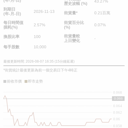
(年-月-日)
43.27%
歷史波幅 (%)
到期日
2026-11-13
街貨量
*
0.21百萬
(年-月-日)
每日時間值
街貨百分比
2.57%
0.07%
損耗(%)
(%)
街貨量較
換股比率
100
-
上日變化
每手股數
10,000
最後更新時間: 2026-08-07 16:35 (15分鐘延遲)
*
街貨統計最後更新為前一個交易日下午4時正
前收市價
即市走勢
0.068
0.066
0.066
0.064
0.062
0.06
0.058