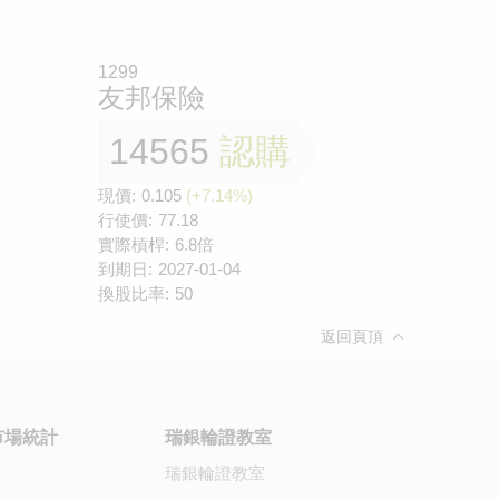
1299
友邦保險
14565
認購
現價:
0.105
(+7.14%)
行使價:
77.18
實際槓桿:
6.8倍
到期日:
2027-01-04
換股比率:
50
返回頁頂
市場統計
瑞銀輪證教室
瑞銀輪證教室