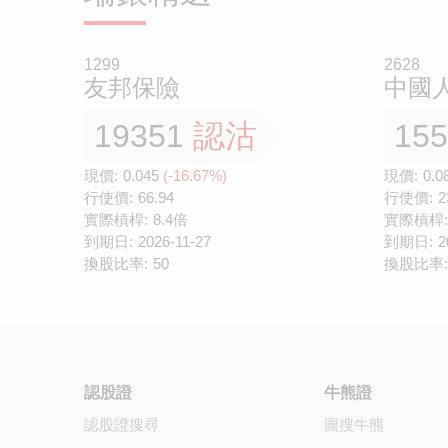
1299
2628
友邦保險
中國
19351
認沽
15
現價:
0.045
(-16.67%)
現價:
0.0
行使價:
66.94
行使價:
2
實際槓桿:
8.4倍
實際槓桿:
到期日:
2026-11-27
到期日:
2
換股比率:
50
換股比率:
認股證
牛熊證
認股證搜尋
圖搜牛熊