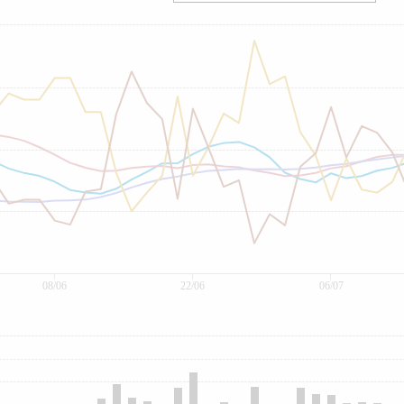
08/06
22/06
06/07