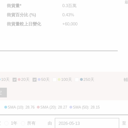
最
街貨量
*
0.3百萬
街貨百分比
(%)
0.43%
街貨量較
上日變化
+60,000
10天
20天
50天
100天
250天
輔
定
SMA (10): 28.76
SMA (20): 28.27
SMA (50): 28.15
度
1年
所有
由
至