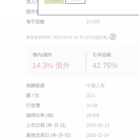
買入/賣出價
0.099
/
0.1
開市價
0.109
每手股數
10,000
最後更新時間:
2026-08-07 16:35 (15分鐘延遲)
價內/價外
引伸波幅
14.3% 價外
42.76%
相關資產
中國人壽
購 / 沽
認沽
行使價
24.68
槓桿比率 (倍)
28.5倍
上市日期
(年-月-日)
2026-05-13
最後交易日
(年-月-日)
2026-11-24