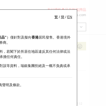
本結構性產品並無抵押品
+852 2971 6668
ol-hkwarrants@ubs.com
繁
/
簡
/
EN
產品”
）僅針對及擬向
香港
居民發售。香港境外
券商。
料，若閣下於所居住地區違反其任何法律或法
承擔任何責任。
對該等資料，瑞銀集團拒絕及一概不負責或承
責聲明及條款
。
前收市價
即市走勢
0.12