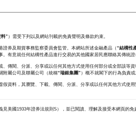
資料”
）需受下列以及網站刊載的免責聲明及條款約束。
正股資料及市場統計
瑞銀輪證教室
港證券及期貨事務監察委員會監管。本網站所述金融產品（
“結構性
事。有意就任何結構性產品進行交易的其他國家居民應聯絡其傳統證
載、傳閱、分派、分享或以任何其他方式使用任何部分或全部該等資
關附屬公司及聯屬公司（統稱
“瑞銀集團”
）概不就閣下的行為負責或
虛假資料，其瀏覽、下載、傳閱、分派、分享或以任何其他方式使用
見美國1933年證券法規則S），並已閱讀、理解及接受本網頁的
壽
免