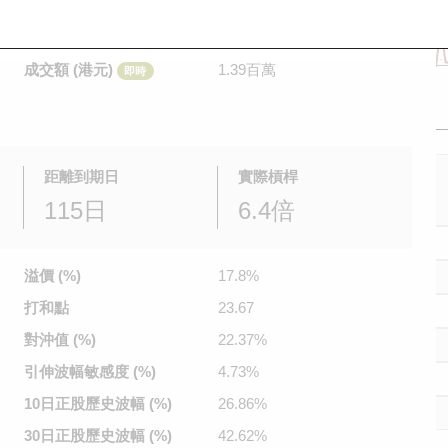
是日最高/最低價
0.109
/
0.082
即時
前收市價
0.098
成交額 (港元)
1.39百萬
即時
距離到期日
實際槓桿
115日
6.4倍
溢價 (%)
17.8%
打和點
23.67
對沖值 (%)
22.37%
引伸波幅
敏感度 (%)
4.73%
10日正股
歷史波幅 (%)
26.86%
30日正股
歷史波幅 (%)
42.62%