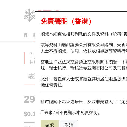
免責聲明（香港）
瀏覽本網頁包括其刊載的文件及資料（統稱
“
認股證
牛熊證
美股指數產品
輪證市場統計
該等資料由瑞銀證券亞洲有限公司編制，受香
人士不得瀏覽、使用、依賴或根據該等資料行
認股證分析儀
當地法律及法規或會禁止或限制閣下瀏覽、下
規，瑞士銀行、瑞銀證券亞洲有限公司及其相
表現
街貨統計
比較
此外，若任何人士或實體就其所居住地區提供
擔任何責任。
29044 瑞銀
認沽
請確認閣下為香港居民，及並非美籍人士（定義
2628 中國人
未來7日不再顯示本免責聲明。
$0.101
0.003
(+3.06%)
即時
確認
取消