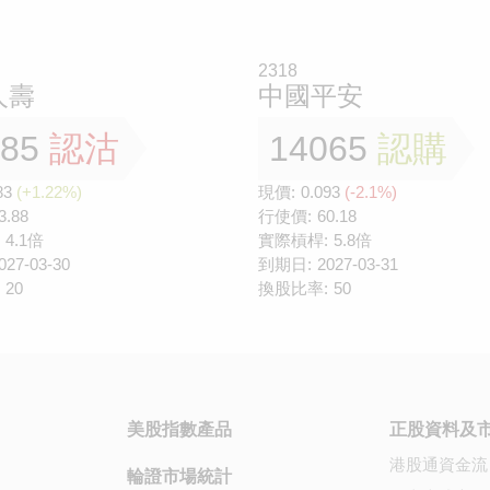
2318
人壽
中國平安
585
認沽
14065
認購
83
(+1.22%)
現價:
0.093
(-2.1%)
3.88
行使價:
60.18
4.1倍
實際槓桿:
5.8倍
027-03-30
到期日:
2027-03-31
20
換股比率:
50
美股指數產品
正股資料及
港股通資金流
輪證市場統計