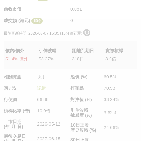
認股證/牛熊證日誌
牛熊證到期結算價查詢
中資ETFs溢價比較
前收市價
0.081
成交額 (港元)
0
即時
認股證文件及公告
牛熊證分析儀
AH 股價對照
最後更新時間:
2026-08-07 16:35 (15分鐘延遲)
認股證文件及公告 (瑞信)
牛熊證速算機
即市板塊表現
價內/價外
引伸波幅
距離到期日
實際槓桿
牛熊證文件及公告
ADR
51.4% 價外
58.27%
318日
3.6倍
牛熊證文件及公告 (瑞信)
收市競價變化
相關資產
快手
溢價 (%)
60.5%
購 / 沽
認購
打和點
70.93
行使價
66.88
對沖值 (%)
33.24%
引伸波幅
槓桿比率 (倍)
10.9倍
3.62%
敏感度 (%)
上市日期
2026-05-12
10日正股
(年-月-日)
24.66%
歷史波幅 (%)
最後交易日
2027-06-15
30日正股