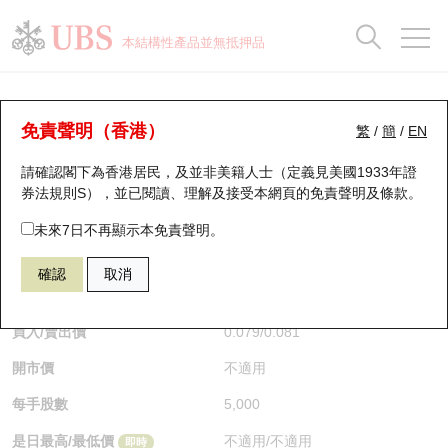
正股資料及市場統計
認股證分析儀
牛熊證分析儀
輪證市場統計
港股通資金流
瑞銀輪證教室
認股證
牛熊證
本結構性產品並無抵押品
認股證搜尋
表現
圖搜牛熊
表現
十大成交
港股通資金流
十大成交
瑞銀輪證教室
認股證分析儀
瑞銀認股證一覽
街貨統計
街貨統計
十大升幅/跌幅
正股分析儀
持股比重
每月輪證大市專題
牛熊全景快搜
免責聲明（香港）
繁
/
簡
/
EN
表現
街貨統計
比較
請確認閣下為香港居民，及並非美籍人士（定義見美國1933年證
新發行瑞銀認股證
比較
牛熊證搜尋
比較
十大認股證成交分佈
二十大活躍股份
顯示所有持股比重
輪證專欄
券法規則S），並已閱讀、理解及接受本網頁的
免責聲明及條款
。
即將到期認股證
牛熊證街貨分佈圖
十天股證佔大市成交
恒指成份股
講座及教育短片
28967 瑞銀
認購
未來7日不再顯示本免責聲明。
1024 快手
確認
取消
認股證到期結算價查詢
正股牛熊證列表
資金流
國指成份股
認股證投資者教育
$0.081
即時
認股證分析儀
新發行瑞銀牛熊證
街貨統計
科指成份股
牛熊證投資者教育
買入/賣出價
0.079
/
0.081
開市價
不適用
認股證速算機
已收回牛熊證剩餘價值
三十大平均引伸波幅
相關資產沽空
認股證牛熊證常問問題
每手股數
5,000
引伸波幅比較圖
即將到期牛熊證
業績及經濟日曆
是日最高/最低價
不適用
/
不適用
即時