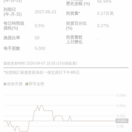
(年-月-日)
66.94%
歷史波幅 (%)
到期日
2027-06-21
街貨量
*
0.27百萬
(年-月-日)
每日時間值
街貨百分比
0.5%
0.27%
損耗(%)
(%)
街貨量較
換股比率
50
-
上日變化
每手股數
5,000
最後更新時間: 2026-08-07 16:35 (15分鐘延遲)
*
街貨統計最後更新為前一個交易日下午4時正
前收市價
即市走勢
0.086
0.084
0.082
0.081
0.08