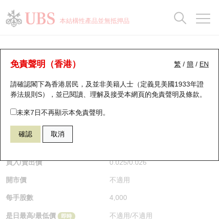
正股資料及市場統計
認股證分析儀
牛熊證分析儀
輪證市場統計
港股通資金流
瑞銀輪證教室
認股證
牛熊證
本結構性產品並無抵押品
認股證搜尋
表現
圖搜牛熊
表現
十大成交
港股通資金流
十大成交
瑞銀輪證教室
認股證分析儀
瑞銀認股證一覽
街貨統計
街貨統計
十大升幅/跌幅
正股分析儀
持股比重
每月輪證大市專題
牛熊全景快搜
免責聲明（香港）
繁
/
簡
/
EN
表現
街貨統計
比較
請確認閣下為香港居民，及並非美籍人士（定義見美國1933年證
新發行瑞銀認股證
比較
牛熊證搜尋
比較
十大認股證成交分佈
二十大活躍股份
顯示所有持股比重
輪證專欄
券法規則S），並已閱讀、理解及接受本網頁的
免責聲明及條款
。
即將到期認股證
牛熊證街貨分佈圖
十天股證佔大市成交
恒指成份股
講座及教育短片
28858 瑞銀
認購
未來7日不再顯示本免責聲明。
1928 金沙中國有限公司
確認
取消
認股證到期結算價查詢
正股牛熊證列表
資金流
國指成份股
認股證投資者教育
$0.026
0.006
(-18.75%)
即時
認股證分析儀
新發行瑞銀牛熊證
街貨統計
科指成份股
牛熊證投資者教育
買入/賣出價
0.025
/
0.026
開市價
不適用
認股證速算機
已收回牛熊證剩餘價值
三十大平均引伸波幅
相關資產沽空
認股證牛熊證常問問題
每手股數
4,000
引伸波幅比較圖
即將到期牛熊證
業績及經濟日曆
是日最高/最低價
不適用
/
不適用
即時