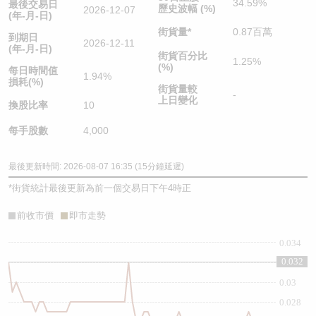
34.59%
最後交易日
歷史波幅 (%)
2026-12-07
(年-月-日)
街貨量
*
0.87百萬
到期日
2026-12-11
(年-月-日)
街貨百分比
1.25%
(%)
每日時間值
1.94%
損耗(%)
街貨量較
-
上日變化
換股比率
10
每手股數
4,000
最後更新時間: 2026-08-07 16:35 (15分鐘延遲)
*
街貨統計最後更新為前一個交易日下午4時正
前收市價
即市走勢
0.034
0.032
0.032
0.03
0.028