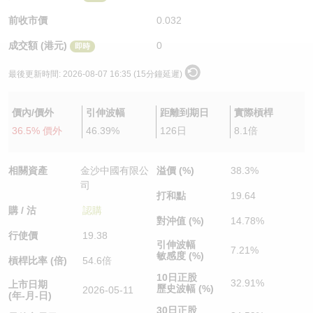
認股證/牛熊證日誌
牛熊證到期結算價查詢
中資ETFs溢價比較
前收市價
0.032
成交額 (港元)
0
即時
認股證文件及公告
牛熊證分析儀
AH 股價對照
最後更新時間:
2026-08-07 16:35 (15分鐘延遲)
認股證文件及公告 (瑞信)
牛熊證速算機
即市板塊表現
價內/價外
引伸波幅
距離到期日
實際槓桿
牛熊證文件及公告
ADR
36.5% 價外
46.39%
126日
8.1倍
牛熊證文件及公告 (瑞信)
收市競價變化
相關資產
金沙中國有限公
溢價 (%)
38.3%
司
打和點
19.64
購 / 沽
認購
對沖值 (%)
14.78%
行使價
19.38
引伸波幅
7.21%
敏感度 (%)
槓桿比率 (倍)
54.6倍
10日正股
32.91%
上市日期
歷史波幅 (%)
2026-05-11
(年-月-日)
30日正股