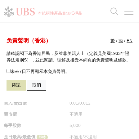
正股資料及市場統計
認股證分析儀
牛熊證分析儀
輪證市場統計
港股通資金流
瑞銀輪證教室
認股證
牛熊證
本結構性產品並無抵押品
認股證搜尋
表現
圖搜牛熊
表現
十大成交
港股通資金流
十大成交
瑞銀輪證教室
認股證分析儀
瑞銀認股證一覽
街貨統計
街貨統計
十大升幅/跌幅
正股分析儀
持股比重
每月輪證大市專題
牛熊全景快搜
免責聲明（香港）
繁
/
簡
/
EN
表現
街貨統計
比較
請確認閣下為香港居民，及並非美籍人士（定義見美國1933年證
新發行瑞銀認股證
比較
牛熊證搜尋
比較
十大認股證成交分佈
二十大活躍股份
顯示所有持股比重
輪證專欄
券法規則S），並已閱讀、理解及接受本網頁的
免責聲明及條款
。
即將到期認股證
牛熊證街貨分佈圖
十天股證佔大市成交
恒指成份股
講座及教育短片
27406 瑞銀
認購
未來7日不再顯示本免責聲明。
9988 阿里巴巴
確認
取消
認股證到期結算價查詢
正股牛熊證列表
資金流
國指成份股
認股證投資者教育
$0.012
0.002
(-14.29%)
即時
認股證分析儀
新發行瑞銀牛熊證
街貨統計
科指成份股
牛熊證投資者教育
買入/賣出價
0.01
/
0.012
開市價
不適用
認股證速算機
已收回牛熊證剩餘價值
三十大平均引伸波幅
相關資產沽空
認股證牛熊證常問問題
每手股數
5,000
引伸波幅比較圖
即將到期牛熊證
業績及經濟日曆
是日最高/最低價
不適用
/
不適用
即時