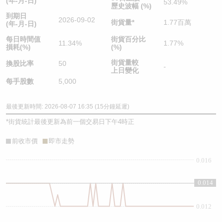
(年-月-日)
53.49%
歷史波幅 (%)
到期日
2026-09-02
街貨量
*
1.77百萬
(年-月-日)
每日時間值
街貨百分比
11.34%
1.77%
損耗(%)
(%)
街貨量較
換股比率
50
-
上日變化
每手股數
5,000
最後更新時間: 2026-08-07 16:35 (15分鐘延遲)
*
街貨統計最後更新為前一個交易日下午4時正
前收市價
即市走勢
0.016
0.014
0.014
0.012