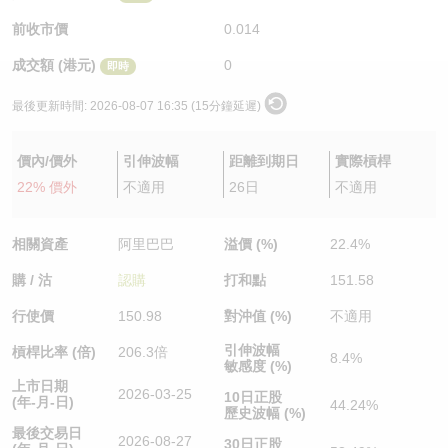
認股證/牛熊證日誌
牛熊證到期結算價查詢
中資ETFs溢價比較
前收市價
0.014
成交額 (港元)
0
即時
認股證文件及公告
牛熊證分析儀
AH 股價對照
最後更新時間:
2026-08-07 16:35 (15分鐘延遲)
認股證文件及公告 (瑞信)
牛熊證速算機
即市板塊表現
價內/價外
引伸波幅
距離到期日
實際槓桿
牛熊證文件及公告
ADR
22% 價外
不適用
26日
不適用
牛熊證文件及公告 (瑞信)
收市競價變化
相關資產
阿里巴巴
溢價 (%)
22.4%
購 / 沽
認購
打和點
151.58
行使價
150.98
對沖值 (%)
不適用
引伸波幅
槓桿比率 (倍)
206.3倍
8.4%
敏感度 (%)
上市日期
2026-03-25
10日正股
(年-月-日)
44.24%
歷史波幅 (%)
最後交易日
2026-08-27
30日正股