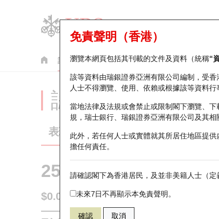
免責聲明（香港）
瀏覽本網頁包括其刊載的文件及資料（統稱
“
認股證
牛熊證
美股指數產品
輪證市場統計
該等資料由瑞銀證券亞洲有限公司編制，受香
人士不得瀏覽、使用、依賴或根據該等資料行
認股證分析儀
當地法律及法規或會禁止或限制閣下瀏覽、下
規，瑞士銀行、瑞銀證券亞洲有限公司及其相
表現
街貨統計
比較
此外，若任何人士或實體就其所居住地區提供
擔任何責任。
25758 瑞銀
認購
請確認閣下為香港居民，及並非美籍人士（定義
1024 快手
未來7日不再顯示本免責聲明。
$0.01
即時
確認
取消