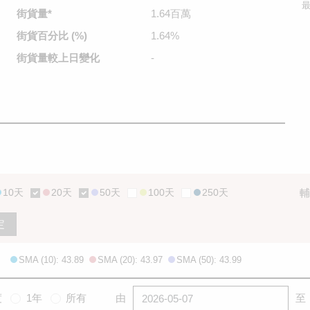
最
街貨量
*
1.64百萬
街貨百分比
(%)
1.64%
街貨量較
上日變化
-
10天
20天
50天
100天
250天
輔
定
SMA (10): 43.89
SMA (20): 43.97
SMA (50): 43.99
度
1年
所有
由
至