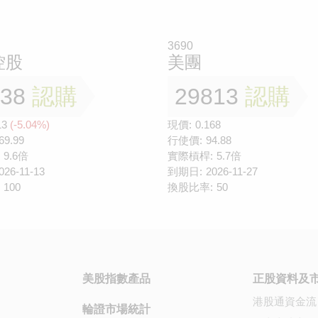
3690
控股
美團
138
認購
29813
認購
13
(-5.04%)
現價:
0.168
69.99
行使價:
94.88
9.6倍
實際槓桿:
5.7倍
026-11-13
到期日:
2026-11-27
100
換股比率:
50
美股指數產品
正股資料及
港股通資金流
輪證市場統計