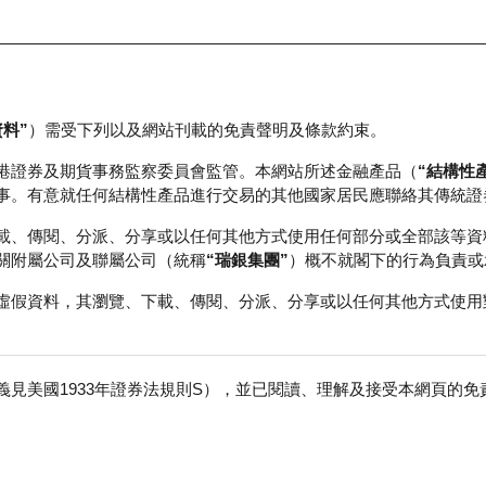
資料”
）需受下列以及網站刊載的免責聲明及條款約束。
正股資料及市場統計
瑞銀輪證教室
港證券及期貨事務監察委員會監管。本網站所述金融產品（
“結構性
事。有意就任何結構性產品進行交易的其他國家居民應聯絡其傳統證
載、傳閱、分派、分享或以任何其他方式使用任何部分或全部該等資
關附屬公司及聯屬公司（統稱
“瑞銀集團”
）概不就閣下的行為負責或
虛假資料，其瀏覽、下載、傳閱、分派、分享或以任何其他方式使用
見美國1933年證券法規則S），並已閱讀、理解及接受本網頁的
免