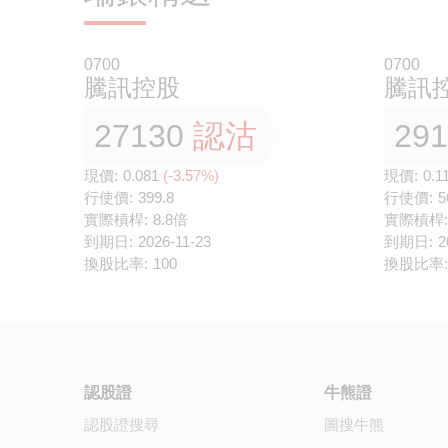
0700
0700
騰訊控股
騰訊
27130
認沽
29
現價:
0.081
(-3.57%)
現價:
0.1
行使價:
399.8
行使價:
5
實際槓桿:
8.8倍
實際槓桿:
到期日:
2026-11-23
到期日:
2
換股比率:
100
換股比率:
認股證
牛熊證
認股證搜尋
圖搜牛熊