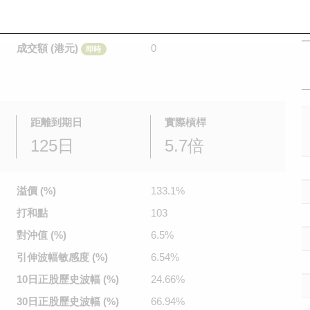
是日最高/最低價
不適用
/
不適用
即時
前收市價
0.01
成交額 (港元)
0
即時
距離到期日
實際槓桿
125日
5.7倍
溢價 (%)
133.1%
打和點
103
對沖值 (%)
6.5%
引伸波幅
敏感度 (%)
6.54%
10日正股
歷史波幅 (%)
24.66%
30日正股
歷史波幅 (%)
66.94%