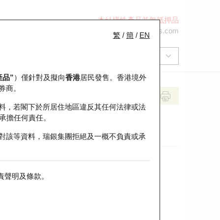
本結構性產品並無抵押品
+852 2971 6668
ol-hkwarrants@ubs.com
繁
/
簡
/
EN
產品”
）僅針對及擬向
香港
居民發售。香港境外
券商。
料，若閣下於所居住地區違反其任何法律或法
承擔任何責任。
對該等資料，瑞銀集團拒絕及一概不負責或承
責聲明及條款
。
前收市價
即市走勢