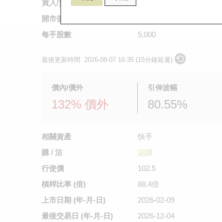
買入/賣出價
不適用
/
0.012
開市價
不適用
每手股數
5,000
最後更新時間:
2026-08-07 16:35 (15分鐘延遲)
價內/價外
引伸波幅
132% 價外
80.55%
相關資產
快手
購 / 沽
認購
行使價
102.5
槓桿比率 (倍)
88.4倍
上市日期
(年-月-日)
2026-02-09
最後交易日
(年-月-日)
2026-12-04