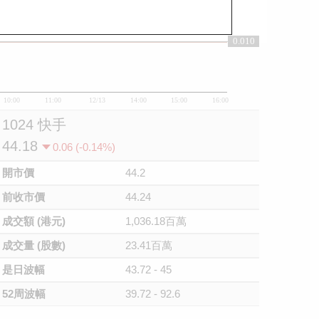
0.010
0.01
10:00
11:00
12/13
14:00
15:00
16:00
1024 快手
44.18
0.06 (-0.14%)
開市價
44.2
前收市價
44.24
成交額 (港元)
1,036.18百萬
成交量 (股數)
23.41百萬
是日波幅
43.72 - 45
52周波幅
39.72 - 92.6