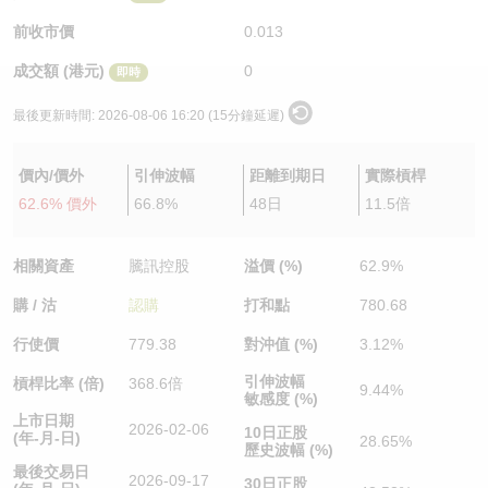
認股證/牛熊證日誌
牛熊證到期結算價查詢
中資ETFs溢價比較
前收市價
0.013
成交額 (港元)
0
即時
認股證文件及公告
牛熊證分析儀
AH 股價對照
最後更新時間:
2026-08-06 16:20 (15分鐘延遲)
認股證文件及公告 (瑞信)
牛熊證速算機
即市板塊表現
價內/價外
引伸波幅
距離到期日
實際槓桿
牛熊證文件及公告
ADR
62.6% 價外
66.8%
48日
11.5倍
牛熊證文件及公告 (瑞信)
收市競價變化
相關資產
騰訊控股
溢價 (%)
62.9%
購 / 沽
認購
打和點
780.68
行使價
779.38
對沖值 (%)
3.12%
引伸波幅
槓桿比率 (倍)
368.6倍
9.44%
敏感度 (%)
上市日期
2026-02-06
10日正股
(年-月-日)
28.65%
歷史波幅 (%)
最後交易日
2026-09-17
30日正股