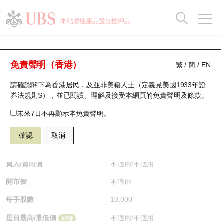
正股資料及市場統計
認股證分析儀
牛熊證分析儀
輪證市場統計
港股通資金流
瑞銀輪證教室
認股證
牛熊證
本結構性產品並無抵押品
認股證搜尋
表現
圖搜牛熊
表現
十大成交
港股通資金流
十大成交
瑞銀輪證教室
認股證分析儀
瑞銀認股證一覽
街貨統計
街貨統計
十大升幅/跌幅
正股分析儀
持股比重
每月輪證大市專題
牛熊全景快搜
免責聲明（香港）
繁
/
簡
/
EN
表現
街貨統計
比較
請確認閣下為香港居民，及並非美籍人士（定義見美國1933年證
新發行瑞銀認股證
比較
牛熊證搜尋
比較
十大認股證成交分佈
二十大活躍股份
顯示所有持股比重
輪證專欄
券法規則S），並已閱讀、理解及接受本網頁的
免責聲明及條款
。
即將到期認股證
牛熊證街貨分佈圖
十天股證佔大市成交
恒指成份股
講座及教育短片
25683 瑞銀
認購
未來7日不再顯示本免責聲明。
0700 騰訊控股
確認
取消
認股證到期結算價查詢
正股牛熊證列表
資金流
國指成份股
認股證投資者教育
$0.013
即時
認股證分析儀
新發行瑞銀牛熊證
街貨統計
科指成份股
牛熊證投資者教育
買入/賣出價
不適用
/
不適用
開市價
不適用
認股證速算機
已收回牛熊證剩餘價值
三十大平均引伸波幅
相關資產沽空
認股證牛熊證常問問題
每手股數
10,000
引伸波幅比較圖
即將到期牛熊證
業績及經濟日曆
是日最高/最低價
不適用
/
不適用
即時