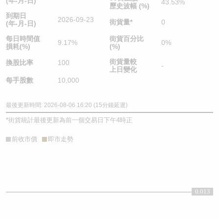
(年-月-日)
43.53%
歷史波幅 (%)
到期日
2026-09-23
街貨量
*
0
(年-月-日)
每日時間值
街貨百分比
9.17%
0%
損耗(%)
(%)
街貨量較
換股比率
100
-
上日變化
每手股數
10,000
最後更新時間: 2026-08-06 16:20 (15分鐘延遲)
*
街貨統計最後更新為前一個交易日下午4時正
前收市價
即市走勢
0.013
0.013