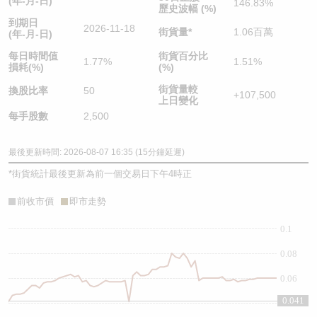
(年-月-日)
146.83%
歷史波幅 (%)
到期日
2026-11-18
街貨量
*
1.06百萬
(年-月-日)
每日時間值
街貨百分比
1.77%
1.51%
損耗(%)
(%)
街貨量較
換股比率
50
+107,500
上日變化
每手股數
2,500
最後更新時間: 2026-08-07 16:35 (15分鐘延遲)
*
街貨統計最後更新為前一個交易日下午4時正
前收市價
即市走勢
0.1
0.08
0.06
0.041
0.04