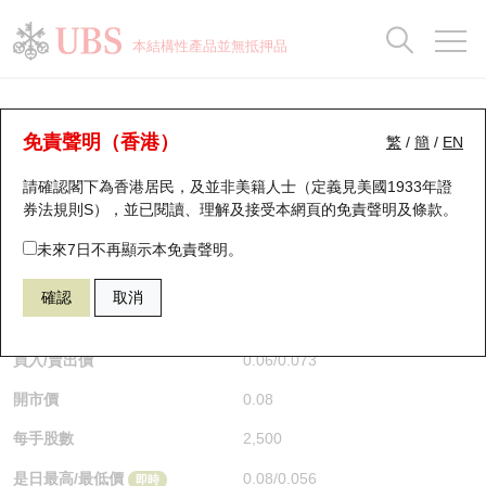
正股資料及市場統計
認股證分析儀
牛熊證分析儀
輪證市場統計
港股通資金流
瑞銀輪證教室
認股證
牛熊證
本結構性產品並無抵押品
認股證搜尋
表現
圖搜牛熊
表現
十大成交
港股通資金流
十大成交
瑞銀輪證教室
認股證分析儀
瑞銀認股證一覽
街貨統計
街貨統計
十大升幅/跌幅
正股分析儀
持股比重
每月輪證大市專題
牛熊全景快搜
免責聲明（香港）
繁
/
簡
/
EN
表現
街貨統計
比較
請確認閣下為香港居民，及並非美籍人士（定義見美國1933年證
新發行瑞銀認股證
比較
牛熊證搜尋
比較
十大認股證成交分佈
二十大活躍股份
顯示所有持股比重
輪證專欄
券法規則S），並已閱讀、理解及接受本網頁的
免責聲明及條款
。
即將到期認股證
牛熊證街貨分佈圖
十天股證佔大市成交
恒指成份股
講座及教育短片
29594 瑞銀
認購
未來7日不再顯示本免責聲明。
1888 建滔積層板
確認
取消
認股證到期結算價查詢
正股牛熊證列表
資金流
國指成份股
認股證投資者教育
$0.06
0.019
(+46.34%)
即時
認股證分析儀
新發行瑞銀牛熊證
街貨統計
科指成份股
牛熊證投資者教育
買入/賣出價
0.06
/
0.073
開市價
0.08
認股證速算機
已收回牛熊證剩餘價值
三十大平均引伸波幅
相關資產沽空
認股證牛熊證常問問題
每手股數
2,500
引伸波幅比較圖
即將到期牛熊證
業績及經濟日曆
是日最高/最低價
0.08
/
0.056
即時