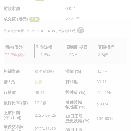
認股證/牛熊證日誌
牛熊證到期結算價查詢
中資ETFs溢價比較
前收市價
0.041
成交額 (港元)
27.41千
即時
認股證文件及公告
牛熊證分析儀
AH 股價對照
最後更新時間:
2026-08-07 16:35 (15分鐘延遲)
認股證文件及公告 (瑞信)
牛熊證速算機
即市板塊表現
價內/價外
引伸波幅
距離到期日
實際槓桿
牛熊證文件及公告
ADR
72.3% 價外
112.6%
103日
3.6倍
牛熊證文件及公告 (瑞信)
收市競價變化
相關資產
建滔積層板
溢價 (%)
80.2%
購 / 沽
認購
打和點
69.11
行使價
66.11
對沖值 (%)
27.81%
引伸波幅
槓桿比率 (倍)
12.8倍
2.28%
敏感度 (%)
上市日期
2026-05-26
10日正股
(年-月-日)
134.69%
歷史波幅 (%)
最後交易日
2026-11-12
30日正股