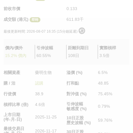
認股證/牛熊證日誌
牛熊證到期結算價查詢
中資ETFs溢價比較
前收市價
0.133
成交額 (港元)
611.83千
即時
認股證文件及公告
牛熊證分析儀
AH 股價對照
最後更新時間:
2026-08-07 16:35 (15分鐘延遲)
認股證文件及公告 (瑞信)
牛熊證速算機
即市板塊表現
價內/價外
引伸波幅
距離到期日
實際槓桿
牛熊證文件及公告
ADR
15.2% 價內
60.55%
108日
3.5倍
牛熊證文件及公告 (瑞信)
收市競價變化
相關資產
藥明生物
溢價 (%)
6.5%
購 / 沽
認購
打和點
48.85
行使價
38.9
對沖值 (%)
75.45%
引伸波幅
槓桿比率 (倍)
4.6倍
0.79%
敏感度 (%)
上市日期
2025-11-25
10日正股
(年-月-日)
59.76%
歷史波幅 (%)
最後交易日
2026-11-17
30日正股