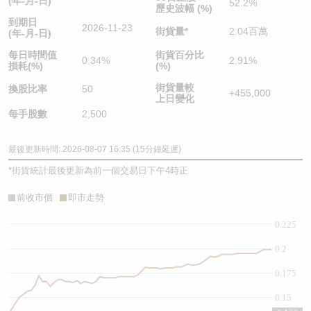
(年-月-日)
52.2%
歷史波幅 (%)
到期日
2026-11-23
街貨量
*
2.04百萬
(年-月-日)
每日時間值
街貨百分比
0.34%
2.91%
損耗(%)
(%)
街貨量較
換股比率
50
+455,000
上日變化
每手股數
2,500
最後更新時間: 2026-08-07 16:35 (15分鐘延遲)
*
街貨統計最後更新為前一個交易日下午4時正
前收市價
即市走勢
0.225
0.2
0.175
0.15