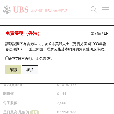
正股資料及市場統計
認股證分析儀
牛熊證分析儀
輪證市場統計
港股通資金流
瑞銀輪證教室
認股證
牛熊證
本結構性產品並無抵押品
認股證搜尋
表現
圖搜牛熊
表現
十大成交
港股通資金流
十大成交
瑞銀輪證教室
認股證分析儀
瑞銀認股證一覽
街貨統計
街貨統計
十大升幅/跌幅
正股分析儀
持股比重
每月輪證大市專題
牛熊全景快搜
免責聲明（香港）
繁
/
簡
/
EN
表現
街貨統計
比較
請確認閣下為香港居民，及並非美籍人士（定義見美國1933年證
新發行瑞銀認股證
比較
牛熊證搜尋
比較
十大認股證成交分佈
二十大活躍股份
顯示所有持股比重
輪證專欄
券法規則S），並已閱讀、理解及接受本網頁的
免責聲明及條款
。
即將到期認股證
牛熊證街貨分佈圖
十天股證佔大市成交
恒指成份股
講座及教育短片
22760 瑞銀
認購
未來7日不再顯示本免責聲明。
2269 藥明生物
確認
取消
認股證到期結算價查詢
正股牛熊證列表
資金流
國指成份股
認股證投資者教育
$0.199
0.066
(+49.62%)
即時
認股證分析儀
新發行瑞銀牛熊證
街貨統計
科指成份股
牛熊證投資者教育
買入/賣出價
0.197
/
0.199
開市價
0.144
認股證速算機
已收回牛熊證剩餘價值
三十大平均引伸波幅
相關資產沽空
認股證牛熊證常問問題
每手股數
2,500
引伸波幅比較圖
即將到期牛熊證
業績及經濟日曆
是日最高/最低價
0.199
/
0.144
即時