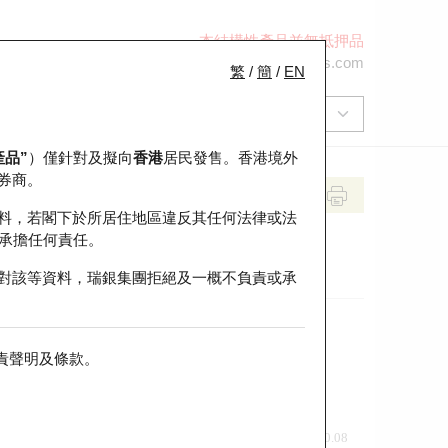
本結構性產品並無抵押品
+852 2971 6668
ol-hkwarrants@ubs.com
繁
/
簡
/
EN
產品”
）僅針對及擬向
香港
居民發售。香港境外
券商。
料，若閣下於所居住地區違反其任何法律或法
承擔任何責任。
對該等資料，瑞銀集團拒絕及一概不負責或承
責聲明及條款
。
前收市價
即市走勢
0.08