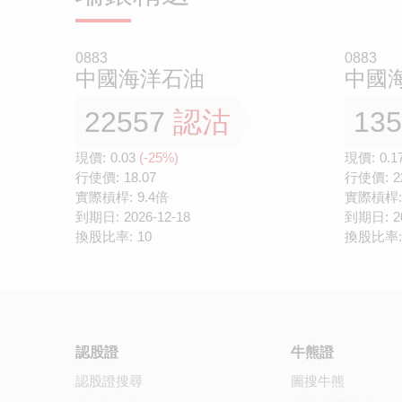
0883
0883
中國海洋石油
中國
22557
認沽
13
現價:
0.03
(-25%)
現價:
0.1
行使價:
18.07
行使價:
2
實際槓桿:
9.4倍
實際槓桿:
到期日:
2026-12-18
到期日:
2
換股比率:
10
換股比率:
認股證
牛熊證
認股證搜尋
圖搜牛熊