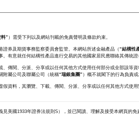
資料”
）需受下列以及網站刊載的免責聲明及條款約束。
正股資料及市場統計
瑞銀輪證教室
港證券及期貨事務監察委員會監管。本網站所述金融產品（
“結構性
事。有意就任何結構性產品進行交易的其他國家居民應聯絡其傳統證
載、傳閱、分派、分享或以任何其他方式使用任何部分或全部該等資
關附屬公司及聯屬公司（統稱
“瑞銀集團”
）概不就閣下的行為負責或
虛假資料，其瀏覽、下載、傳閱、分派、分享或以任何其他方式使用
見美國1933年證券法規則S），並已閱讀、理解及接受本網頁的
石油化工股份
免