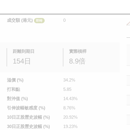
是日最高/最低價
不適用
/
不適用
即時
前收市價
0.059
成交額 (港元)
0
即時
距離到期日
實際槓桿
154日
8.9倍
溢價 (%)
34.2%
打和點
5.85
對沖值 (%)
14.43%
引伸波幅
敏感度 (%)
8.76%
10日正股
歷史波幅 (%)
20.92%
30日正股
歷史波幅 (%)
19.23%