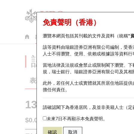
免責聲明（香港）
瀏覽本網頁包括其刊載的文件及資料（統稱
“
認股證
牛熊證
美股指數產品
輪證市場統計
該等資料由瑞銀證券亞洲有限公司編制，受香
人士不得瀏覽、使用、依賴或根據該等資料行
認股證分析儀
當地法律及法規或會禁止或限制閣下瀏覽、下
規，瑞士銀行、瑞銀證券亞洲有限公司及其相
表現
街貨統計
比較
此外，若任何人士或實體就其所居住地區提供
擔任何責任。
13524 瑞銀
認購
請確認閣下為香港居民，及並非美籍人士（定義
0386 中國
未來7日不再顯示本免責聲明。
$0.071
0.012
(+20.34%)
即時
確認
取消