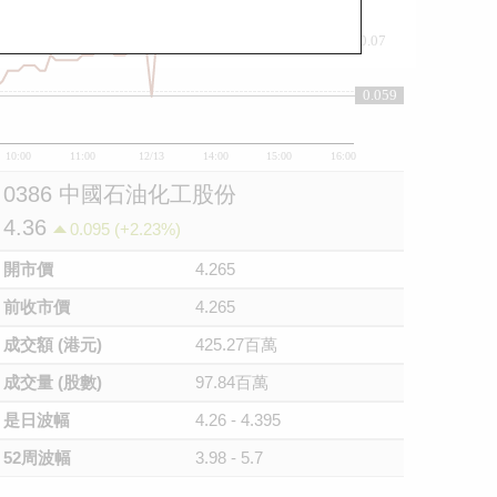
0.07
0.06
0.059
10:00
11:00
12/13
14:00
15:00
16:00
0386 中國石油化工股份
4.36
0.095 (+2.23%)
開市價
4.265
前收市價
4.265
成交額 (港元)
425.27百萬
成交量 (股數)
97.84百萬
是日波幅
4.26 - 4.395
52周波幅
3.98 - 5.7