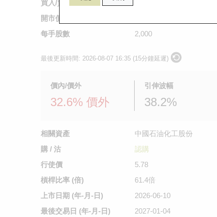
買入/賣出價
0.07
/
0.072
開市價
不適用
每手股數
2,000
最後更新時間:
2026-08-07 16:35 (15分鐘延遲)
價內/價外
引伸波幅
32.6% 價外
38.2%
相關資產
中國石油化工股份
購 / 沽
認購
行使價
5.78
槓桿比率 (倍)
61.4倍
上市日期
(年-月-日)
2026-06-10
最後交易日
(年-月-日)
2027-01-04