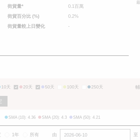
最
街貨量
*
0.1百萬
街貨百分比
(%)
0.2%
街貨量較
上日變化
-
10天
20天
50天
100天
250天
輔
定
SMA (10): 4.36
SMA (20): 4.3
SMA (50): 4.21
度
1年
所有
由
至