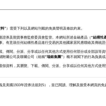
資料”
）需受下列以及網站刊載的免責聲明及條款約束。
正股資料及市場統計
瑞銀輪證教室
港證券及期貨事務監察委員會監管。本網站所述金融產品（
“結構性
事。有意就任何結構性產品進行交易的其他國家居民應聯絡其傳統證
載、傳閱、分派、分享或以任何其他方式使用任何部分或全部該等資
關附屬公司及聯屬公司（統稱
“瑞銀集團”
）概不就閣下的行為負責或
虛假資料，其瀏覽、下載、傳閱、分派、分享或以任何其他方式使用
見美國1933年證券法規則S），並已閱讀、理解及接受本網頁的
免