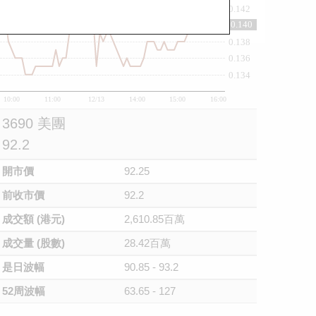
0.142
0.140
0.14
0.138
0.136
0.134
10:00
11:00
12/13
14:00
15:00
16:00
3690 美團
92.2
開市價
92.25
前收市價
92.2
成交額 (港元)
2,610.85百萬
成交量 (股數)
28.42百萬
是日波幅
90.85 - 93.2
52周波幅
63.65 - 127