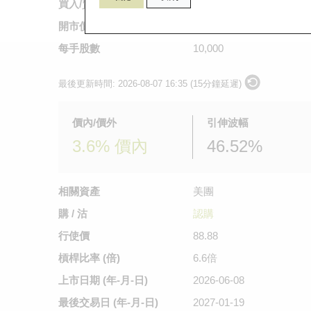
買入/賣出價
0.139
/
0.141
開市價
0.136
每手股數
10,000
最後更新時間:
2026-08-07 16:35 (15分鐘延遲)
價內/價外
引伸波幅
3.6% 價內
46.52%
相關資產
美團
購 / 沽
認購
行使價
88.88
槓桿比率 (倍)
6.6倍
上市日期
(年-月-日)
2026-06-08
最後交易日
(年-月-日)
2027-01-19