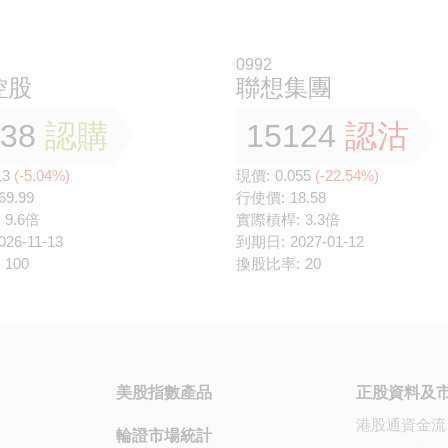
0992
控股
聯想集團
138
認購
15124
認沽
13
(-5.04%)
現價:
0.055
(-22.54%)
69.99
行使價:
18.58
9.6倍
實際槓桿:
3.3倍
026-11-13
到期日:
2027-01-12
100
換股比率:
20
美股指數產品
正股資料及
港股通資金流
輪證市場統計