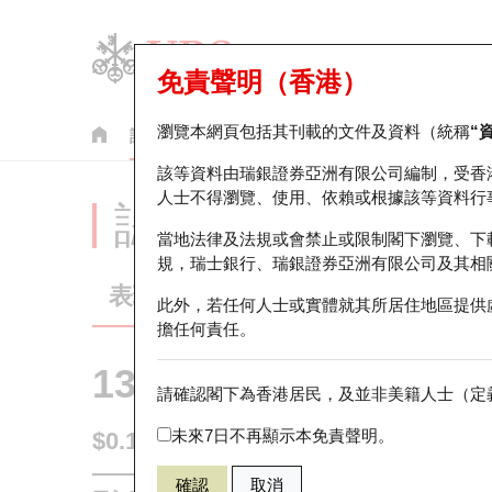
免責聲明（香港）
瀏覽本網頁包括其刊載的文件及資料（統稱
“
認股證
牛熊證
美股指數產品
輪證市場統計
該等資料由瑞銀證券亞洲有限公司編制，受香
人士不得瀏覽、使用、依賴或根據該等資料行
認股證分析儀
當地法律及法規或會禁止或限制閣下瀏覽、下
規，瑞士銀行、瑞銀證券亞洲有限公司及其相
表現
街貨統計
比較
此外，若任何人士或實體就其所居住地區提供
擔任何責任。
13428 瑞銀
認購
請確認閣下為香港居民，及並非美籍人士（定義
3690 美團
未來7日不再顯示本免責聲明。
$0.139
0.001
(-0.71%)
即時
確認
取消