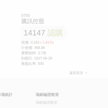
0700
騰訊控股
14147
認購
現價:
0.163
(-1.81%)
行使價:
458.88
實際槓桿:
3.7倍
到期日:
2027-06-28
換股比率:
500
返回頁頂
市場統計
瑞銀輪證教室
瑞銀輪證教室