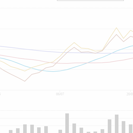
6
06/07
20/0