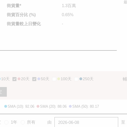
最
街貨量
*
1.3百萬
街貨百分比
(%)
0.65%
街貨量較
上日變化
-
10天
20天
50天
100天
250天
輔
定
SMA (10): 92.06
SMA (20): 88.06
SMA (50): 80.17
度
1年
所有
由
至