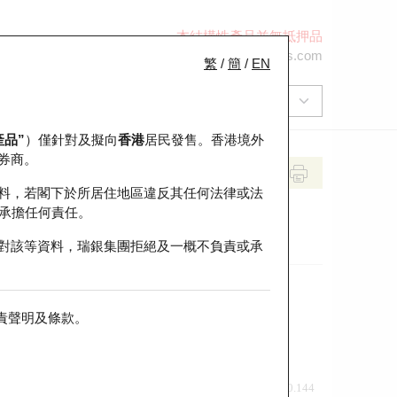
本結構性產品並無抵押品
+852 2971 6668
ol-hkwarrants@ubs.com
繁
/
簡
/
EN
產品”
）僅針對及擬向
香港
居民發售。香港境外
券商。
料，若閣下於所居住地區違反其任何法律或法
承擔任何責任。
對該等資料，瑞銀集團拒絕及一概不負責或承
責聲明及條款
。
前收市價
即市走勢
0.144