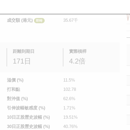
是日最高/最低價
0.141
/
0.135
即時
前收市價
0.14
成交額 (港元)
35.67千
即時
距離到期日
實際槓桿
171日
4.2倍
溢價 (%)
11.5%
打和點
102.78
對沖值 (%)
62.6%
引伸波幅
敏感度 (%)
1.71%
10日正股
歷史波幅 (%)
19.51%
30日正股
歷史波幅 (%)
40.76%