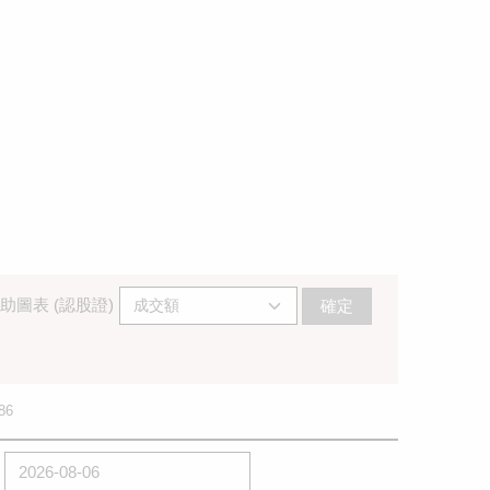
助圖表 (認股證)
確定
86