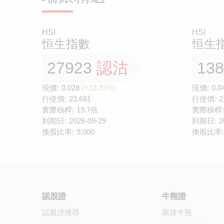
HSI
HSI
恒生指數
恒生
27923
認沽
13
現價:
0.028
(+33.33%)
現價:
0.0
行使價:
23,681
行使價:
2
實際槓桿:
19.7倍
實際槓桿:
到期日:
2026-09-29
到期日:
2
換股比率:
9,000
換股比率:
認股證
牛熊證
認股證搜尋
圖搜牛熊