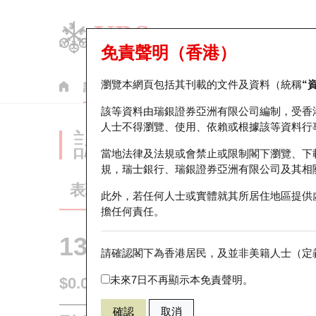
免責聲明（香港）
瀏覽本網頁包括其刊載的文件及資料（統稱
“
認股證
牛熊證
美股指數產品
輪證市場統計
該等資料由瑞銀證券亞洲有限公司編制，受香
人士不得瀏覽、使用、依賴或根據該等資料行
認股證分析儀
當地法律及法規或會禁止或限制閣下瀏覽、下
規，瑞士銀行、瑞銀證券亞洲有限公司及其相
表現
街貨統計
比較
此外，若任何人士或實體就其所居住地區提供
擔任何責任。
13336 瑞銀
認沽
請確認閣下為香港居民，及並非美籍人士（定義
HSI 恒生指
未來7日不再顯示本免責聲明。
$0.068
0.01
(+17.24%)
即時
確認
取消