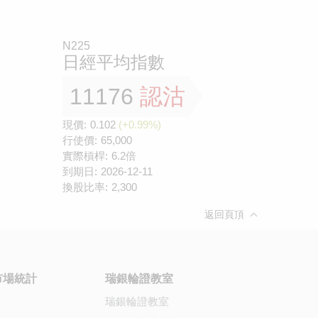
N225
日經平均指數
11176
認沽
現價:
0.102
(+0.99%)
行使價:
65,000
實際槓桿:
6.2倍
到期日:
2026-12-11
換股比率:
2,300
返回頁頂
市場統計
瑞銀輪證教室
瑞銀輪證教室