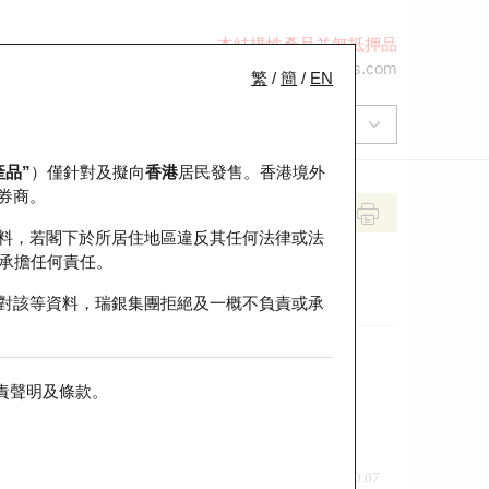
本結構性產品並無抵押品
+852 2971 6668
ol-hkwarrants@ubs.com
繁
/
簡
/
EN
產品”
）僅針對及擬向
香港
居民發售。香港境外
券商。
料，若閣下於所居住地區違反其任何法律或法
承擔任何責任。
對該等資料，瑞銀集團拒絕及一概不負責或承
責聲明及條款
。
前收市價
即市走勢
0.07