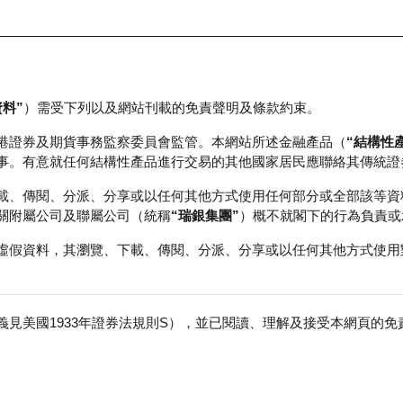
資料”
）需受下列以及網站刊載的免責聲明及條款約束。
正股資料及市場統計
瑞銀輪證教室
港證券及期貨事務監察委員會監管。本網站所述金融產品（
“結構性
事。有意就任何結構性產品進行交易的其他國家居民應聯絡其傳統證
載、傳閱、分派、分享或以任何其他方式使用任何部分或全部該等資
關附屬公司及聯屬公司（統稱
“瑞銀集團”
）概不就閣下的行為負責或
虛假資料，其瀏覽、下載、傳閱、分派、分享或以任何其他方式使用
見美國1933年證券法規則S），並已閱讀、理解及接受本網頁的
數
免