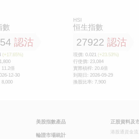
HSI
指數
恒生指數
854
認沽
27922
認沽
4
(+17.65%)
現價:
0.021
(+23.53%)
1,800
行使價:
23,084
11.2倍
實際槓桿:
20.6倍
026-12-30
到期日:
2026-09-29
8,000
換股比率:
7,900
美股指數產品
正股資料及
港股通資金流
輪證市場統計