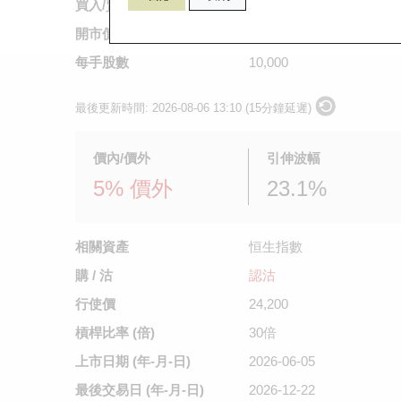
買入/賣出價
0.068
/
0.069
開市價
0.065
每手股數
10,000
最後更新時間:
2026-08-06 13:10 (15分鐘延遲)
價內/價外
引伸波幅
5% 價外
23.1%
相關資產
恒生指數
購 / 沽
認沽
行使價
24,200
槓桿比率 (倍)
30倍
上市日期
(年-月-日)
2026-06-05
最後交易日
(年-月-日)
2026-12-22