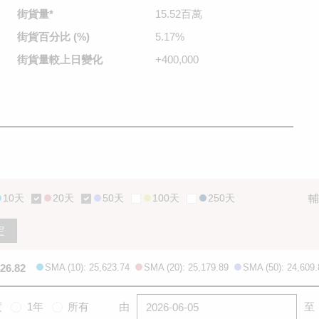
街貨量
*
15.52百萬
街貨百分比
(%)
5.17%
街貨量較
上日變化
+400,000
10天
20天
50天
100天
250天
輔
定
426.82
SMA (10): 25,623.74
SMA (20): 25,179.89
SMA (50): 24,609.
度
1年
所有
由
至