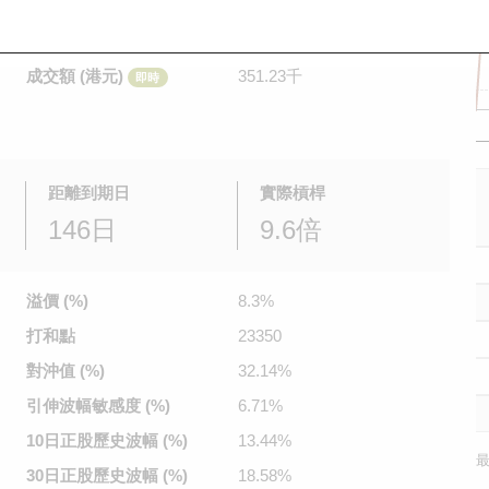
是日最高/最低價
0.069
/
0.065
即時
前收市價
0.058
成交額 (港元)
351.23千
即時
距離到期日
實際槓桿
146日
9.6倍
溢價 (%)
8.3%
打和點
23350
對沖值 (%)
32.14%
引伸波幅
敏感度 (%)
6.71%
10日正股
歷史波幅 (%)
13.44%
最
30日正股
歷史波幅 (%)
18.58%