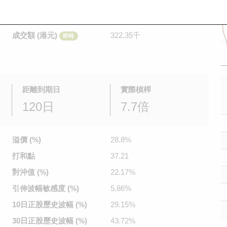
是日最高/最低價
0.086
/
0.075
即時
前收市價
0.093
成交額 (港元)
322.35千
即時
距離到期日
實際槓桿
120日
7.7倍
溢價 (%)
28.8%
打和點
37.21
對沖值 (%)
22.17%
引伸波幅
敏感度 (%)
5.86%
10日正股
歷史波幅 (%)
29.15%
30日正股
歷史波幅 (%)
43.72%