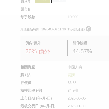
買入/賣出價
0.082
/
0.083
開市價
0.083
每手股數
10,000
最後更新時間:
2026-08-06 11:30 (15分鐘延遲)
價內/價外
引伸波幅
26% 價外
44.57%
相關資產
中國人壽
購 / 沽
認購
行使價
36.38
槓桿比率 (倍)
34.8倍
上市日期
(年-月-日)
2026-06-05
最後交易日
(年-月-日)
2026-11-30