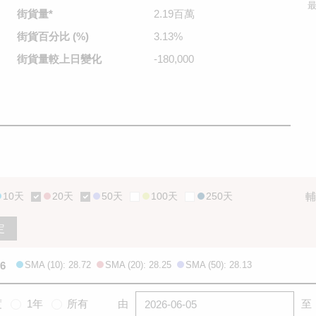
最
街貨量
*
2.19百萬
街貨百分比
(%)
3.13%
街貨量較
上日變化
-180,000
10天
20天
50天
100天
250天
輔
定
96
SMA (10): 28.72
SMA (20): 28.25
SMA (50): 28.13
度
1年
所有
由
至