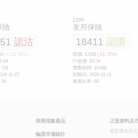
1299
保險
友邦保險
351
認沽
18411
認購
69
(+122.58%)
現價:
0.028
(-51.72%)
6.94
行使價:
83.04
7倍
實際槓桿:
10.8倍
026-11-27
到期日:
2026-11-11
50
換股比率:
50
美股指數產品
正股資料及
港股通資金流
輪證市場統計