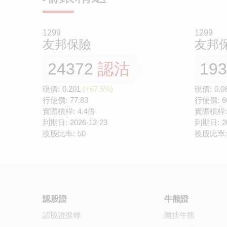
1299
1299
友邦保險
友邦
24372
認沽
19
現價:
0.201
(+67.5%)
現價:
0.0
行使價:
77.83
行使價:
6
實際槓桿:
4.4倍
實際槓桿:
到期日:
2026-12-23
到期日:
2
換股比率:
50
換股比率:
認股證
牛熊證
認股證搜尋
圖搜牛熊