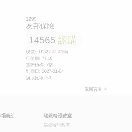
1299
友邦保險
14565
認購
現價:
0.082
(-41.43%)
行使價:
77.18
實際槓桿:
7倍
到期日:
2027-01-04
換股比率:
50
返回頁頂
市場統計
瑞銀輪證教室
瑞銀輪證教室