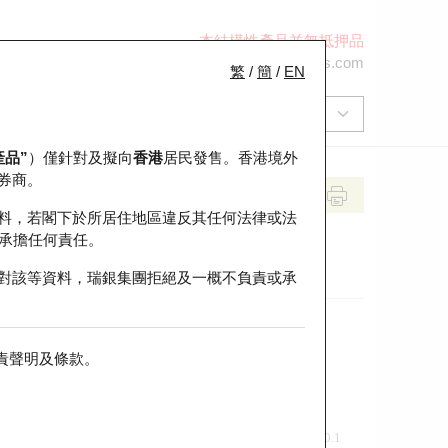
本結構性產品並無抵押品
+852 2971 6668
ol-hkwarrants@ubs.com
繁
/
簡
/
EN
產品”
）僅針對及擬向
香港
居民發售。香港境外
券商。
料，若閣下於所居住地區違反其任何法律或法
承擔任何責任。
對該等資料，瑞銀集團拒絕及一概不負責或承
責聲明及條款
。
前收市價
即市走勢
0.1