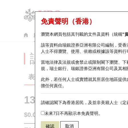
免責聲明（香港）
瀏覽本網頁包括其刊載的文件及資料（統稱
“
認股證
牛熊證
美股指數產品
輪證市場統計
該等資料由瑞銀證券亞洲有限公司編制，受香
人士不得瀏覽、使用、依賴或根據該等資料行
認股證分析儀
當地法律及法規或會禁止或限制閣下瀏覽、下
規，瑞士銀行、瑞銀證券亞洲有限公司及其相
表現
街貨統計
比較
此外，若任何人士或實體就其所居住地區提供
擔任何責任。
13331 瑞銀
認購
請確認閣下為香港居民，及並非美籍人士（定義
2628 中國人
未來7日不再顯示本免責聲明。
$0.083
0.01
(-10.75%)
即時
確認
取消