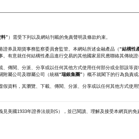
資料”
）需受下列以及網站刊載的免責聲明及條款約束。
正股資料及市場統計
瑞銀輪證教室
港證券及期貨事務監察委員會監管。本網站所述金融產品（
“結構性
事。有意就任何結構性產品進行交易的其他國家居民應聯絡其傳統證
載、傳閱、分派、分享或以任何其他方式使用任何部分或全部該等資
關附屬公司及聯屬公司（統稱
“瑞銀集團”
）概不就閣下的行為負責或
虛假資料，其瀏覽、下載、傳閱、分派、分享或以任何其他方式使用
見美國1933年證券法規則S），並已閱讀、理解及接受本網頁的
壽
免