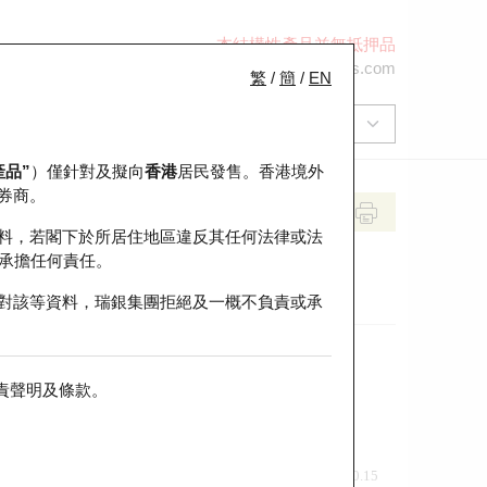
本結構性產品並無抵押品
+852 2971 6668
ol-hkwarrants@ubs.com
繁
/
簡
/
EN
產品”
）僅針對及擬向
香港
居民發售。香港境外
券商。
料，若閣下於所居住地區違反其任何法律或法
承擔任何責任。
對該等資料，瑞銀集團拒絕及一概不負責或承
責聲明及條款
。
前收市價
即市走勢
0.15