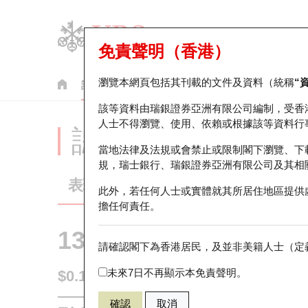
免責聲明（香港）
瀏覽本網頁包括其刊載的文件及資料（統稱
“
認股證
牛熊證
美股指數產品
輪證市場統計
該等資料由瑞銀證券亞洲有限公司編制，受香
人士不得瀏覽、使用、依賴或根據該等資料行
認股證分析儀
當地法律及法規或會禁止或限制閣下瀏覽、下
規，瑞士銀行、瑞銀證券亞洲有限公司及其相
表現
街貨統計
比較
此外，若任何人士或實體就其所居住地區提供
擔任何責任。
13329 瑞銀
認沽
請確認閣下為香港居民，及並非美籍人士（定義
1810 小米集
未來7日不再顯示本免責聲明。
$0.121
0.007
(-5.47%)
即時
確認
取消