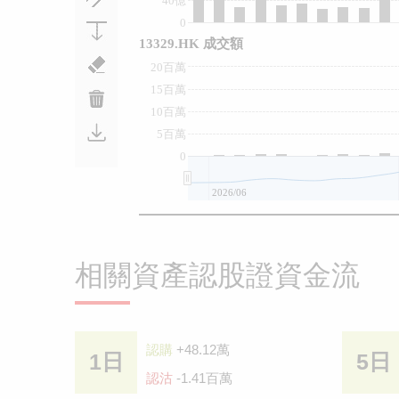
40億
0
13329.HK 成交額
20百萬
15百萬
10百萬
5百萬
0
2026/06
相關資產認股證資金流
認購
+48.12萬
1日
5日
認沽
-1.41百萬