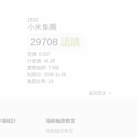
1810
小米集團
29708
認購
現價:
0.037
行使價:
41.28
實際槓桿:
7.9倍
到期日:
2026-11-26
換股比率:
10
返回頁頂
市場統計
瑞銀輪證教室
瑞銀輪證教室