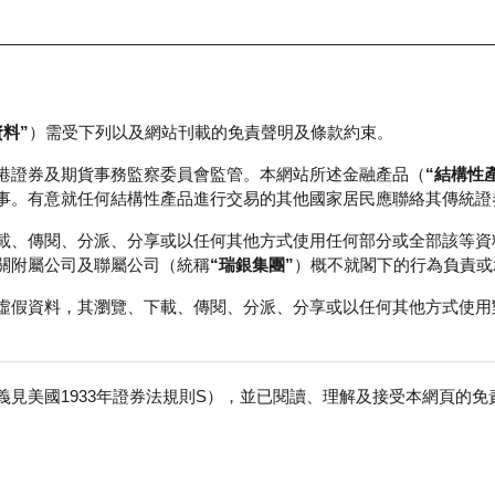
資料”
）需受下列以及網站刊載的免責聲明及條款約束。
正股資料及市場統計
瑞銀輪證教室
港證券及期貨事務監察委員會監管。本網站所述金融產品（
“結構性
事。有意就任何結構性產品進行交易的其他國家居民應聯絡其傳統證
載、傳閱、分派、分享或以任何其他方式使用任何部分或全部該等資
關附屬公司及聯屬公司（統稱
“瑞銀集團”
）概不就閣下的行為負責或
虛假資料，其瀏覽、下載、傳閱、分派、分享或以任何其他方式使用
見美國1933年證券法規則S），並已閱讀、理解及接受本網頁的
團
免