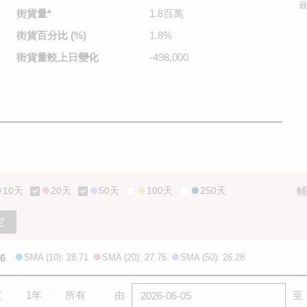
最
街貨量
*
1.8百萬
街貨百分比
(%)
1.8%
街貨量較
上日變化
-498,000
10天
20天
50天
100天
250天
輔
定
06
SMA (10): 28.71
SMA (20): 27.75
SMA (50): 26.28
度
1年
所有
由
至