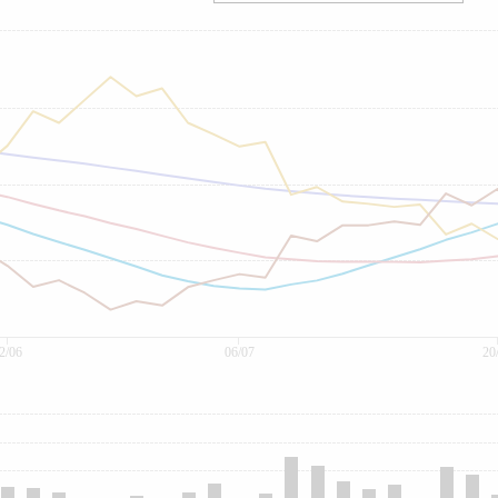
2/06
06/07
20