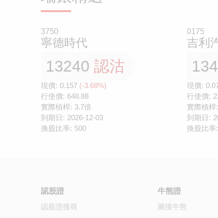
3750
0175
寧德時代
吉利
13240
認沽
13
現價:
0.157
(-3.68%)
現價:
0.0
行使價:
648.88
行使價:
2
實際槓桿:
3.7倍
實際槓桿:
到期日:
2026-12-03
到期日:
2
換股比率:
500
換股比率:
認股證
牛熊證
認股證搜尋
圖搜牛熊