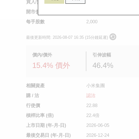
買入/賣出價
0.121
/
0.122
開市價
0.135
每手股數
2,000
最後更新時間:
2026-08-07 16:35 (15分鐘延遲)
價內/價外
引伸波幅
15.4% 價外
46.4%
相關資產
小米集團
購 / 沽
認沽
行使價
22.88
槓桿比率 (倍)
22.4倍
上市日期
(年-月-日)
2026-06-05
最後交易日
(年-月-日)
2026-12-24