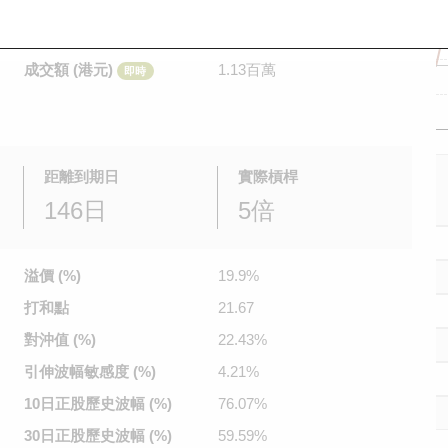
是日最高/最低價
0.144
/
0.12
即時
前收市價
0.128
成交額 (港元)
1.13百萬
即時
距離到期日
實際槓桿
146日
5倍
溢價 (%)
19.9%
打和點
21.67
對沖值 (%)
22.43%
引伸波幅
敏感度 (%)
4.21%
10日正股
歷史波幅 (%)
76.07%
30日正股
歷史波幅 (%)
59.59%