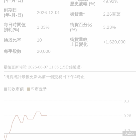
(年-月-日)
49.92%
歷史波幅 (%)
到期日
2026-12-01
街貨量
*
2.26百萬
(年-月-日)
每日時間值
街貨百分比
1.03%
3.23%
損耗(%)
(%)
街貨量較
換股比率
10
+1,620,000
上日變化
每手股數
20,000
最後更新時間: 2026-08-07 11:35 (15分鐘延遲)
*
街貨統計最後更新為前一個交易日下午4時正
前收市價
即市走勢
0.3
0.28
0.26
0.255