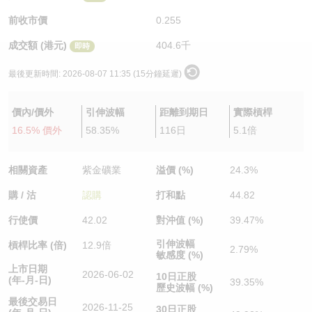
認股證/牛熊證日誌
牛熊證到期結算價查詢
中資ETFs溢價比較
前收市價
0.255
成交額 (港元)
404.6千
即時
認股證文件及公告
牛熊證分析儀
AH 股價對照
最後更新時間:
2026-08-07 11:35 (15分鐘延遲)
認股證文件及公告 (瑞信)
牛熊證速算機
即市板塊表現
價內/價外
引伸波幅
距離到期日
實際槓桿
牛熊證文件及公告
ADR
16.5% 價外
58.35%
116日
5.1倍
牛熊證文件及公告 (瑞信)
收市競價變化
相關資產
紫金礦業
溢價 (%)
24.3%
購 / 沽
認購
打和點
44.82
行使價
42.02
對沖值 (%)
39.47%
引伸波幅
槓桿比率 (倍)
12.9倍
2.79%
敏感度 (%)
上市日期
2026-06-02
10日正股
(年-月-日)
39.35%
歷史波幅 (%)
最後交易日
2026-11-25
30日正股