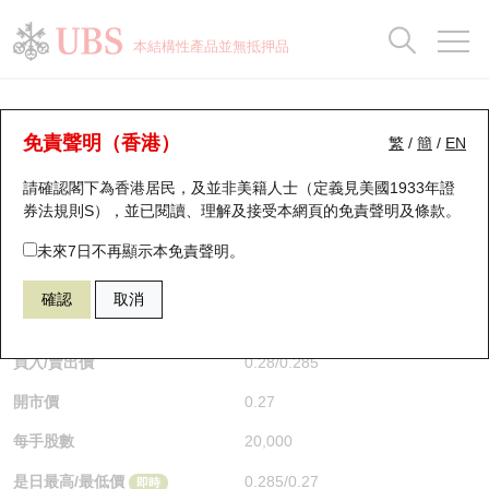
正股資料及市場統計
認股證分析儀
牛熊證分析儀
輪證市場統計
港股通資金流
瑞銀輪證教室
認股證
牛熊證
本結構性產品並無抵押品
認股證搜尋
表現
圖搜牛熊
表現
十大成交
港股通資金流
十大成交
瑞銀輪證教室
認股證分析儀
瑞銀認股證一覽
街貨統計
街貨統計
十大升幅/跌幅
正股分析儀
持股比重
每月輪證大市專題
牛熊全景快搜
免責聲明（香港）
繁
/
簡
/
EN
表現
街貨統計
比較
請確認閣下為香港居民，及並非美籍人士（定義見美國1933年證
新發行瑞銀認股證
比較
牛熊證搜尋
比較
十大認股證成交分佈
二十大活躍股份
顯示所有持股比重
輪證專欄
券法規則S），並已閱讀、理解及接受本網頁的
免責聲明及條款
。
即將到期認股證
牛熊證街貨分佈圖
十天股證佔大市成交
恒指成份股
講座及教育短片
13053 瑞銀
認購
未來7日不再顯示本免責聲明。
2899 紫金礦業
確認
取消
認股證到期結算價查詢
正股牛熊證列表
資金流
國指成份股
認股證投資者教育
$0.28
0.025
(+9.8%)
即時
認股證分析儀
新發行瑞銀牛熊證
街貨統計
科指成份股
牛熊證投資者教育
買入/賣出價
0.28
/
0.285
開市價
0.27
認股證速算機
已收回牛熊證剩餘價值
三十大平均引伸波幅
相關資產沽空
認股證牛熊證常問問題
每手股數
20,000
引伸波幅比較圖
即將到期牛熊證
業績及經濟日曆
是日最高/最低價
0.285
/
0.27
即時