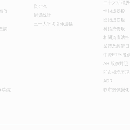
二十大活躍股
資金流
價值
恒指成份股
街貨統計
國指成份股
三十大平均引伸波幅
查詢
科指成份股
相關資產沽空
業績及經濟日
中資ETFs溢
AH 股價對照
即市板塊表現
ADR
(瑞信)
收市競價變化