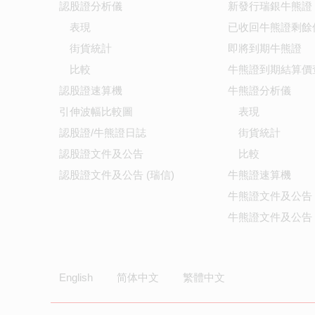
認股證分析儀
新發行瑞銀牛熊證
表現
已收回牛熊證剩餘
街貨統計
即將到期牛熊證
比較
牛熊證到期結算價
認股證速算機
牛熊證分析儀
引伸波幅比較圖
表現
認股證/牛熊證日誌
街貨統計
認股證文件及公告
比較
認股證文件及公告 (瑞信)
牛熊證速算機
牛熊證文件及公告
牛熊證文件及公告 
English
简体中文
繁體中文