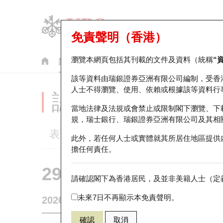
免責聲明（香港）
瀏覽本網頁包括其刊載的文件及資料（統稱
“
認股證
牛熊證
美股指數產品
輪證市場統計
該等資料由瑞銀證券亞洲有限公司編制，受香
人士不得瀏覽、使用、依賴或根據該等資料行
認股證分析儀
當地法律及法規或會禁止或限制閣下瀏覽、下
規，瑞士銀行、瑞銀證券亞洲有限公司及其相
表現
街貨統計
比較
此外，若任何人士或實體就其所居住地區提供
擔任何責任。
29708 瑞銀
認購
請確認閣下為香港居民，及並非美籍人士（定義
1810 小米集
未來7日不再顯示本免責聲明。
2026-08-07
0
相關資產價格
27.06
街貨量
確認
取消