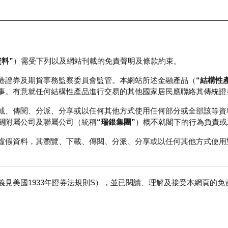
資料”
）需受下列以及網站刊載的免責聲明及條款約束。
正股資料及市場統計
瑞銀輪證教室
港證券及期貨事務監察委員會監管。本網站所述金融產品（
“結構性
事。有意就任何結構性產品進行交易的其他國家居民應聯絡其傳統證
載、傳閱、分派、分享或以任何其他方式使用任何部分或全部該等資
關附屬公司及聯屬公司（統稱
“瑞銀集團”
）概不就閣下的行為負責或
虛假資料，其瀏覽、下載、傳閱、分派、分享或以任何其他方式使用
見美國1933年證券法規則S），並已閱讀、理解及接受本網頁的
團
免