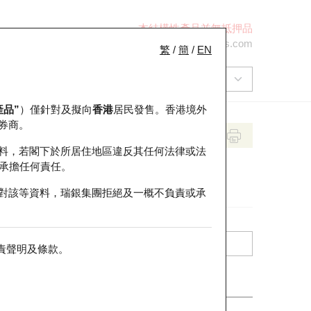
本結構性產品並無抵押品
+852 2971 6668
ol-hkwarrants@ubs.com
繁
/
簡
/
EN
產品”
）僅針對及擬向
香港
居民發售。香港境外
券商。
料，若閣下於所居住地區違反其任何法律或法
承擔任何責任。
對該等資料，瑞銀集團拒絕及一概不負責或承
責聲明及條款
。