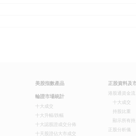
美股指數產品
正股資料及
港股通資金流
輪證市場統計
十大成交
十大成交
持股比重
十大升幅/跌幅
顯示所有持
十大認股證成交分佈
正股分析儀
十天股證佔大市成交