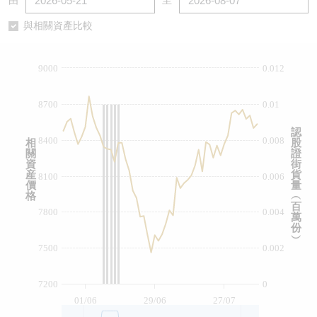
由
至
認股證/牛熊證日誌
牛熊證到期結算價查詢
中資ETFs溢價比較
與相關資產比較
認股證文件及公告
牛熊證分析儀
AH 股價對照
9000
0.012
認股證文件及公告 (瑞信)
牛熊證速算機
即市板塊表現
8700
0.01
牛熊證文件及公告
ADR
認
8400
0.008
相
股
關
證
牛熊證文件及公告 (瑞信)
收市競價變化
資
街
産
貨
8100
0.006
價
量
格
︵
百
7800
0.004
萬
份
︶
7500
0.002
7200
0
01/06
29/06
27/07