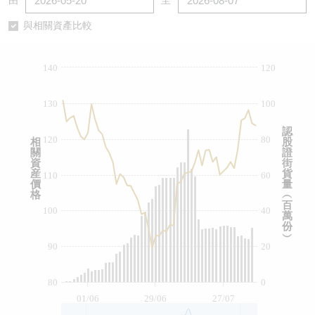
由
至
認股證/牛熊證日誌
牛熊證到期結算價查詢
中資ETFs溢價比較
與相關資產比較
認股證文件及公告
牛熊證分析儀
AH 股價對照
140
120
認股證文件及公告 (瑞信)
牛熊證速算機
即市板塊表現
130
100
牛熊證文件及公告
ADR
認
120
80
相
股
關
證
牛熊證文件及公告 (瑞信)
收市競價變化
資
街
産
貨
110
60
價
量
格
︵
百
100
40
萬
份
︶
90
20
80
0
01/06
29/06
27/07