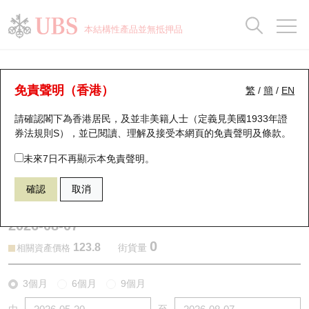
正股資料及市場統計
認股證分析儀
牛熊證分析儀
輪證市場統計
港股通資金流
瑞銀輪證教室
認股證
牛熊證
本結構性產品並無抵押品
認股證搜尋
表現
圖搜牛熊
表現
十大成交
港股通資金流
十大成交
瑞銀輪證教室
認股證分析儀
瑞銀認股證一覽
街貨統計
街貨統計
十大升幅/跌幅
正股分析儀
持股比重
每月輪證大市專題
牛熊全景快搜
免責聲明（香港）
繁
/
簡
/
EN
表現
街貨統計
比較
請確認閣下為香港居民，及並非美籍人士（定義見美國1933年證
新發行瑞銀認股證
比較
牛熊證搜尋
比較
十大認股證成交分佈
二十大活躍股份
顯示所有持股比重
輪證專欄
券法規則S），並已閱讀、理解及接受本網頁的
免責聲明及條款
。
即將到期認股證
牛熊證街貨分佈圖
十天股證佔大市成交
恒指成份股
講座及教育短片
29324 瑞銀
認購
未來7日不再顯示本免責聲明。
9988 阿里巴巴
確認
取消
認股證到期結算價查詢
正股牛熊證列表
資金流
國指成份股
認股證投資者教育
2026-08-07
認股證分析儀
新發行瑞銀牛熊證
街貨統計
科指成份股
牛熊證投資者教育
0
123.8
街貨量
相關資產價格
認股證速算機
已收回牛熊證剩餘價值
三十大平均引伸波幅
相關資產沽空
認股證牛熊證常問問題
3個月
6個月
9個月
引伸波幅比較圖
即將到期牛熊證
業績及經濟日曆