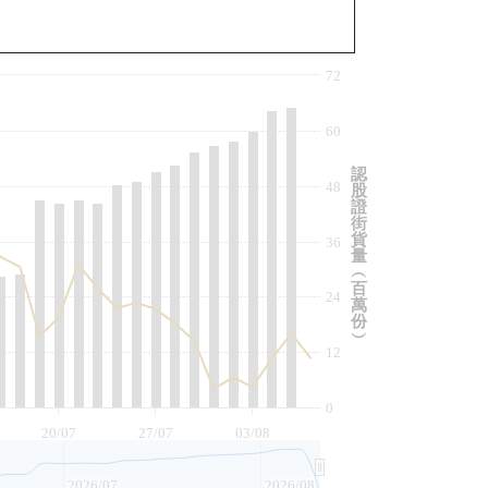
與相關資產比較
72
60
認
48
股
證
街
貨
36
量
︵
百
24
萬
份
︶
12
0
20/07
27/07
03/08
2026/07
2026/08