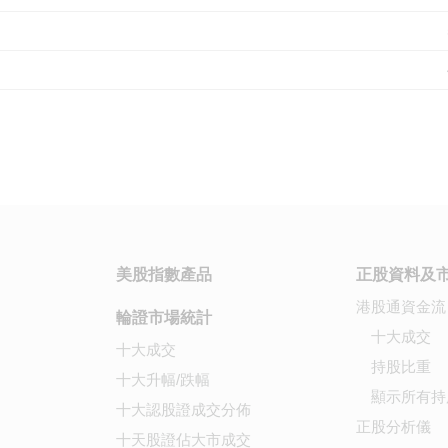
美股指數產品
正股資料及
港股通資金流
輪證市場統計
十大成交
十大成交
持股比重
十大升幅/跌幅
顯示所有持
十大認股證成交分佈
正股分析儀
十天股證佔大市成交