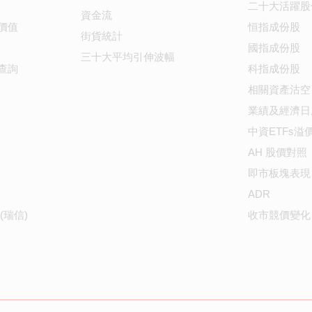
二十大活躍股
資金流
價值
恒指成份股
街貨統計
國指成份股
三十大平均引伸波幅
查詢
科指成份股
相關資產沽空
業績及經濟日
中資ETFs溢
AH 股價對照
即市板塊表現
ADR
(瑞信)
收市競價變化