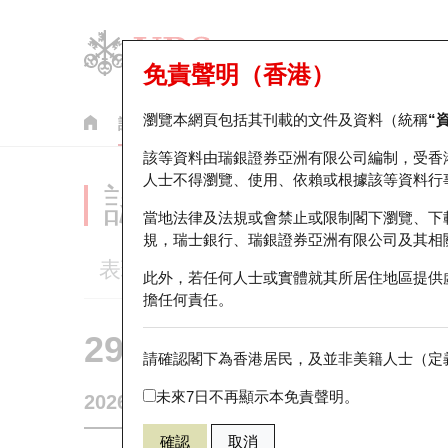
免責聲明（香港）
瀏覽本網頁包括其刊載的文件及資料（統稱
“
認股證
牛熊證
美股指數產品
輪證市場統計
該等資料由瑞銀證券亞洲有限公司編制，受香
人士不得瀏覽、使用、依賴或根據該等資料行
認股證分析儀
當地法律及法規或會禁止或限制閣下瀏覽、下
規，瑞士銀行、瑞銀證券亞洲有限公司及其相
表現
街貨統計
比較
此外，若任何人士或實體就其所居住地區提供
擔任何責任。
29142 瑞銀
認購
請確認閣下為香港居民，及並非美籍人士（定義
0981 中芯國
未來7日不再顯示本免責聲明。
2026-08-06
0
相關資產價格
65.35
街貨量
確認
取消