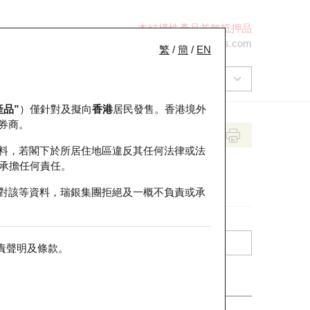
本結構性產品並無抵押品
+852 2971 6668
ol-hkwarrants@ubs.com
繁
/
簡
/
EN
產品”
）僅針對及擬向
香港
居民發售。香港境外
券商。
料，若閣下於所居住地區違反其任何法律或法
承擔任何責任。
對該等資料，瑞銀集團拒絕及一概不負責或承
責聲明及條款
。