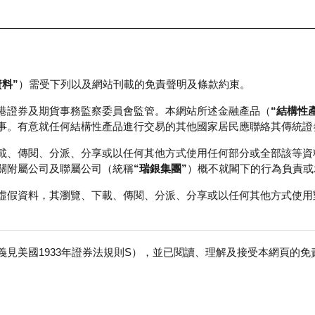
資料”
）需受下列以及網站刊載的免責聲明及條款約束。
正股資料及市場統計
瑞銀輪證教室
港證券及期貨事務監察委員會監管。本網站所述金融產品（
“結構性
事。有意就任何結構性產品進行交易的其他國家居民應聯絡其傳統證
載、傳閱、分派、分享或以任何其他方式使用任何部分或全部該等資
關附屬公司及聯屬公司（統稱
“瑞銀集團”
）概不就閣下的行為負責或
虛假資料，其瀏覽、下載、傳閱、分派、分享或以任何其他方式使用
見美國1933年證券法規則S），並已閱讀、理解及接受本網頁的
際
免