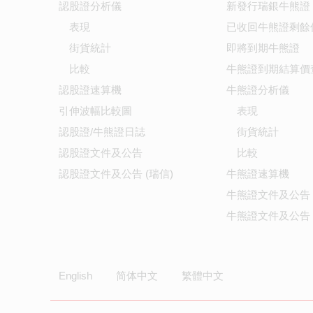
認股證分析儀
新發行瑞銀牛熊證
表現
已收回牛熊證剩餘
街貨統計
即將到期牛熊證
比較
牛熊證到期結算價
認股證速算機
牛熊證分析儀
引伸波幅比較圖
表現
認股證/牛熊證日誌
街貨統計
認股證文件及公告
比較
認股證文件及公告 (瑞信)
牛熊證速算機
牛熊證文件及公告
牛熊證文件及公告 
English
简体中文
繁體中文