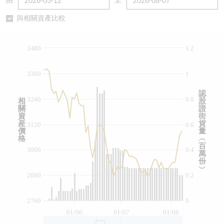
由
至
認股證/牛熊證日誌
牛熊證到期結算價查詢
中資ETFs溢價比較
與相關資產比較
認股證文件及公告
牛熊證分析儀
AH 股價對照
3480
1.2
認股證文件及公告 (瑞信)
牛熊證速算機
即市板塊表現
3360
1
牛熊證文件及公告
ADR
認
3240
0.8
相
股
關
證
牛熊證文件及公告 (瑞信)
收市競價變化
資
街
産
貨
3120
0.6
價
量
格
︵
百
3000
0.4
萬
份
︶
2880
0.2
2760
0
01/06
01/07
01/08