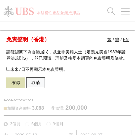
正股資料及市場統計
認股證分析儀
牛熊證分析儀
輪證市場統計
港股通資金流
瑞銀輪證教室
認股證
牛熊證
本結構性產品並無抵押品
認股證搜尋
表現
圖搜牛熊
表現
十大成交
港股通資金流
十大成交
瑞銀輪證教室
認股證分析儀
瑞銀認股證一覽
街貨統計
街貨統計
十大升幅/跌幅
正股分析儀
持股比重
每月輪證大市專題
牛熊全景快搜
免責聲明（香港）
繁
/
簡
/
EN
表現
街貨統計
比較
請確認閣下為香港居民，及並非美籍人士（定義見美國1933年證
新發行瑞銀認股證
比較
牛熊證搜尋
比較
十大認股證成交分佈
二十大活躍股份
顯示所有持股比重
輪證專欄
券法規則S），並已閱讀、理解及接受本網頁的
免責聲明及條款
。
即將到期認股證
牛熊證街貨分佈圖
十天股證佔大市成交
恒指成份股
講座及教育短片
28969 瑞銀
認購
未來7日不再顯示本免責聲明。
2840 ＳＰＤＲ金ＥＴＦ
確認
取消
認股證到期結算價查詢
正股牛熊證列表
資金流
國指成份股
認股證投資者教育
2026-08-07
認股證分析儀
新發行瑞銀牛熊證
街貨統計
科指成份股
牛熊證投資者教育
200,000
3,088
街貨量
相關資產價格
認股證速算機
已收回牛熊證剩餘價值
三十大平均引伸波幅
相關資產沽空
認股證牛熊證常問問題
3個月
6個月
9個月
引伸波幅比較圖
即將到期牛熊證
業績及經濟日曆